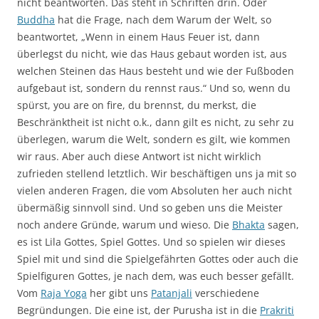
nicht beantworten. Das steht in Schriften drin. Oder
Buddha
hat die Frage, nach dem Warum der Welt, so
beantwortet, „Wenn in einem Haus Feuer ist, dann
überlegst du nicht, wie das Haus gebaut worden ist, aus
welchen Steinen das Haus besteht und wie der Fußboden
aufgebaut ist, sondern du rennst raus.“ Und so, wenn du
spürst, you are on fire, du brennst, du merkst, die
Beschränktheit ist nicht o.k., dann gilt es nicht, zu sehr zu
überlegen, warum die Welt, sondern es gilt, wie kommen
wir raus. Aber auch diese Antwort ist nicht wirklich
zufrieden stellend letztlich. Wir beschäftigen uns ja mit so
vielen anderen Fragen, die vom Absoluten her auch nicht
übermäßig sinnvoll sind. Und so geben uns die Meister
noch andere Gründe, warum und wieso. Die
Bhakta
sagen,
es ist Lila Gottes, Spiel Gottes. Und so spielen wir dieses
Spiel mit und sind die Spielgefährten Gottes oder auch die
Spielfiguren Gottes, je nach dem, was euch besser gefällt.
Vom
Raja Yoga
her gibt uns
Patanjali
verschiedene
Begründungen. Die eine ist, der Purusha ist in die
Prakriti