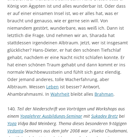
König von Ägypten ist und alles wunderbar ist. Oder dass
er auf einer einsamen Insel ist, wo er alles hat, was er
braucht und genauso, wie er gerne sein will. Von
niemandem gestört, wunderbare, was weiß ich. Dann ist
letztlich die Frage. Und nehmen wir an, Sharada hat
stattdessen irgendeinen Albtraum. Jetzt, wer ist insgesamt
glücklicher? Hans-Dieter, er hat den schönen Tiefschlaf
gehabt, nachdem er eine Nacht nicht schlafen konnte. Er
hat einen schönen Traum gehabt und dann kommt er ins
normale Wachbewusstsein und fühlt sich ganz elendig.
Oder jemand anderes, tolle Wacherfahrung, aber
Albtraum. Wessen
Leben
ist besser? Antwort,
Ahambrahmasmi. In
Wahrheit
bleibt alles
Brahman
.
140
. Teil der Niederschrift von Vorträgen und Workshops aus
einem
Yogalehrer Ausbildungs-Seminar
mit
Sukadev Bretz
bei
Yoga
Vidya Bad Meinberg. Thema dieses besonderen 9-tägigen
Vedanta
-Seminars aus dem Jahr 2008 war „Viveka Chudamani,