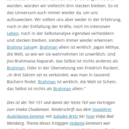
würden, würden wir vielleicht drin stecken bleiben. So ist
das Universum auch immer wieder da, um uns
aufzuwecken. Wir sollten uns aber weder in der Erfahrung,
noch in der Entfaltung der Kräfte, noch im intensiven
Leben
, noch in der Selbstanalyse irgendwo verheddern
und stecken bleiben, sondern immer wieder erkennen:
Brahma
Satya
m.
Brahman
allein ist wirklich. Jagan Mithya,
die Welt, so wie wir sie wahrnehmen ist unwirklich. Und
Jivo Brahmaiva Naparah, das Selbst ist nichts anderes als
Brahman
. Oder in der Übersetzung von Friedrich Rückert,
„In drei Sätzen sei es verkündet, was man in tausend
Büchern findet.
Brahman
ist wirklich, die Welt ist Schein,
das Selbst ist nichts als
Brahman
allein.“
Dies ist der Teil 151 und damit der letzte Teil von Vorträgen
zum Viveka Chudamani. Niederschrift aus dem
Yogalehrer
Ausbildungs-Seminar
mit
Sukadev Bretz
bei
Yoga
Vidya Bad
Meinberg. Thema dieses 9-tägigen
Vedanta
-Seminars war