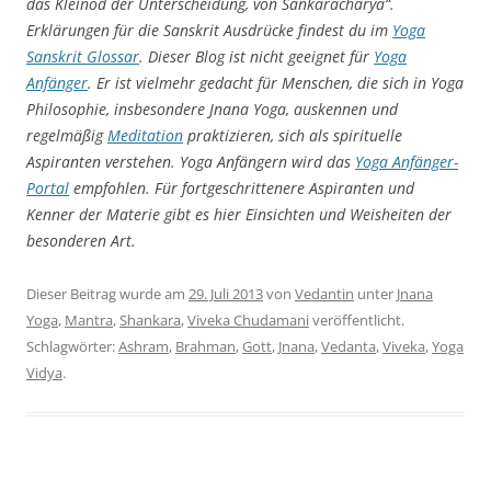
das Kleinod der Unterscheidung, von Sankaracharya“.
Erklärungen für die Sanskrit Ausdrücke findest du im
Yoga
Sanskrit Glossar
. Dieser Blog ist nicht geeignet für
Yoga
Anfänger
. Er ist vielmehr gedacht für Menschen, die sich in Yoga
Philosophie, insbesondere Jnana Yoga, auskennen und
regelmäßig
Meditation
praktizieren, sich als spirituelle
Aspiranten verstehen. Yoga Anfängern wird das
Yoga
Anfänger-
Portal
empfohlen. Für fortgeschrittenere Aspiranten und
Kenner der Materie gibt es hier Einsichten und Weisheiten der
besonderen Art.
Dieser Beitrag wurde am
29. Juli 2013
von
Vedantin
unter
Jnana
Yoga
,
Mantra
,
Shankara
,
Viveka Chudamani
veröffentlicht.
Schlagwörter:
Ashram
,
Brahman
,
Gott
,
Jnana
,
Vedanta
,
Viveka
,
Yoga
Vidya
.