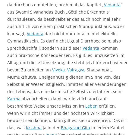
da durchaus empfehlen, noch mal das Kapitel „
Vedanta
“
aus Swami Sivanandas Buch „Göttliche Erkenntnis“
durchzulesen, da beschreibt er das auch noch mal sehr
ausführlich von einem praktischen Standpunkt aus, wo er
klar sagt,
Vedanta
darf nicht nur einfach intellektuelle
Gymnastik sein. Es darf nicht Ligual Diarrhoea sein, also
Sprechdurchfall, sondern aus dieser
Vedanta
kommen
auch praktische Konsequenzen. Es gilt, es umzusetzen im
Alltag und diese Umsetzung, die steht jetzt für euch wieder
bevor. Zu arbeiten an
Viveka
,
Vairagya
, Shatsampat,
Mumukshutva. Uneigennützig dienen im Sinne von, das
Selbst aller Wesen ist gleich, inmitten aller Veränderungen
des Lebens, das eine kosmische Selbst zu erfahren, sein
Karma
abzuarbeiten, damit wir letztlich auch auf
beschränkte Weise unsere Mission im
Leben
erfüllen.
Wenn wir nicht immer uns der höchsten Wirklichkeit
bewusst sein können, dann gilt es, sie zu verehren. Das ist
das, was
Krishna
ja in der
Bhagavad Gita
in jedem Kapitel
macht, wo er über
Jnana
Yoga schreibt oder spricht. Jedes