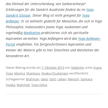
das Kleinod der Unterscheidung, von Sankaracharya“.
Erklärungen für die Sanskrit Ausdrücke findest du im
Yoga
Sanskrit Glossar
. Dieser Blog ist nicht geeignet für
Yoga
Anfänger
. Er ist vielmehr gedacht für Menschen, die sich in Yoga
Philosophie, insbesondere Jnana Yoga, auskennen und
regelmäßig
Meditation
praktizieren, sich als spirituelle
Aspiranten verstehen. Yoga Anfängern wird das
Yoga
Anfänger-
Portal
empfohlen. Für fortgeschrittenere Aspiranten und
Kenner der Materie gibt es hier Einsichten und Weisheiten der
besonderen Art.
Dieser Beitrag wurde am
7. Oktober 2013
von
Vedantin
unter
Jnana
Yoga
,
Mantra
,
Shankara
,
Viveka Chudamani
veröffentlicht.
Schlagwörter:
Brahman
,
Geist
,
Gott
,
Leben
,
Mensch
,
Sankara
,
Viveka
,
Wahrheit
,
Yoga Vidya
.