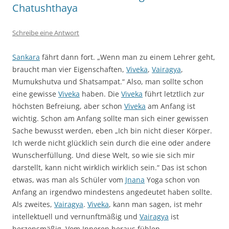
Chatushthaya
Schreibe eine Antwort
Sankara
fährt dann fort. „Wenn man zu einem Lehrer geht,
braucht man vier Eigenschaften,
Viveka
,
Vairagya
,
Mumukshutva und Shatsampat.“ Also, man sollte schon
eine gewisse
Viveka
haben. Die
Viveka
führt letztlich zur
höchsten Befreiung, aber schon
Viveka
am Anfang ist
wichtig. Schon am Anfang sollte man sich einer gewissen
Sache bewusst werden, eben „Ich bin nicht dieser Körper.
Ich werde nicht glücklich sein durch die eine oder andere
Wunscherfüllung. Und diese Welt, so wie sie sich mir
darstellt, kann nicht wirklich wirklich sein.“ Das ist schon
etwas, was man als Schüler vom
Jnana
Yoga schon von
Anfang an irgendwo mindestens angedeutet haben sollte.
Als zweites,
Vairagya
.
Viveka
, kann man sagen, ist mehr
intellektuell und vernunftmäßig und
Vairagya
ist
herzensmäßig. Vom Inneren heraus fühlen,