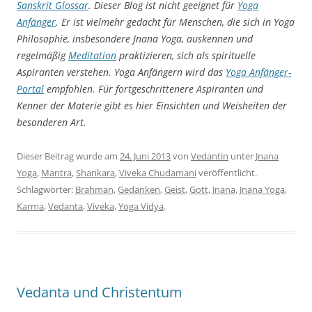
Sanskrit Glossar
. Dieser Blog ist nicht geeignet für
Yoga
Anfänger
. Er ist vielmehr gedacht für Menschen, die sich in Yoga
Philosophie, insbesondere Jnana Yoga, auskennen und
regelmäßig
Meditation
praktizieren, sich als spirituelle
Aspiranten verstehen. Yoga Anfängern wird das
Yoga
Anfänger-
Portal
empfohlen. Für fortgeschrittenere Aspiranten und
Kenner der Materie gibt es hier Einsichten und Weisheiten der
besonderen Art.
Dieser Beitrag wurde am
24. Juni 2013
von
Vedantin
unter
Jnana
Yoga
,
Mantra
,
Shankara
,
Viveka Chudamani
veröffentlicht.
Schlagwörter:
Brahman
,
Gedanken
,
Geist
,
Gott
,
Jnana
,
Jnana Yoga
,
Karma
,
Vedanta
,
Viveka
,
Yoga Vidya
.
Vedanta und Christentum