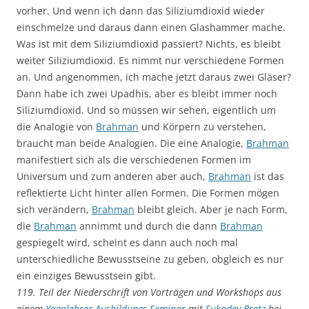
vorher. Und wenn ich dann das Siliziumdioxid wieder
einschmelze und daraus dann einen Glashammer mache.
Was ist mit dem Siliziumdioxid passiert? Nichts, es bleibt
weiter Siliziumdioxid. Es nimmt nur verschiedene Formen
an. Und angenommen, ich mache jetzt daraus zwei Gläser?
Dann habe ich zwei Upadhis, aber es bleibt immer noch
Siliziumdioxid. Und so müssen wir sehen, eigentlich um
die Analogie von
Brahman
und Körpern zu verstehen,
braucht man beide Analogien. Die eine Analogie,
Brahman
manifestiert sich als die verschiedenen Formen im
Universum und zum anderen aber auch,
Brahman
ist das
reflektierte Licht hinter allen Formen. Die Formen mögen
sich verändern,
Brahman
bleibt gleich. Aber je nach Form,
die
Brahman
annimmt und durch die dann
Brahman
gespiegelt wird, scheint es dann auch noch mal
unterschiedliche Bewusstseine zu geben, obgleich es nur
ein einziges Bewusstsein gibt.
119. Teil der Niederschrift von Vorträgen und Workshops aus
einem
Yogalehrer Ausbildungs-Seminar
mit
Sukadev Bretz
bei