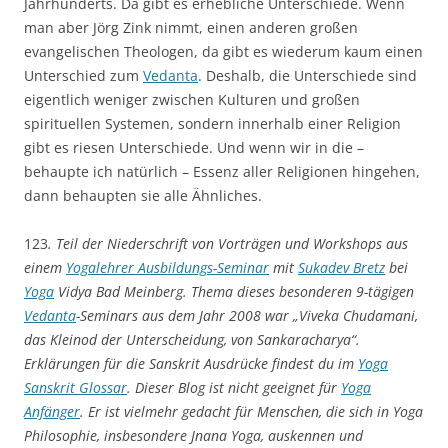
Jahrhunderts. Da gibt es erhebliche Unterschiede. Wenn
man aber Jörg Zink nimmt, einen anderen großen
evangelischen Theologen, da gibt es wiederum kaum einen
Unterschied zum
Vedanta
. Deshalb, die Unterschiede sind
eigentlich weniger zwischen Kulturen und großen
spirituellen Systemen, sondern innerhalb einer Religion
gibt es riesen Unterschiede. Und wenn wir in die –
behaupte ich natürlich – Essenz aller Religionen hingehen,
dann behaupten sie alle Ähnliches.
123
. Teil der Niederschrift von Vorträgen und Workshops aus
einem
Yogalehrer Ausbildungs-Seminar
mit
Sukadev Bretz
bei
Yoga
Vidya Bad Meinberg. Thema dieses besonderen 9-tägigen
Vedanta
-Seminars aus dem Jahr 2008 war „Viveka Chudamani,
das Kleinod der Unterscheidung, von Sankaracharya“.
Erklärungen für die Sanskrit Ausdrücke findest du im
Yoga
Sanskrit Glossar
. Dieser Blog ist nicht geeignet für
Yoga
Anfänger
. Er ist vielmehr gedacht für Menschen, die sich in Yoga
Philosophie, insbesondere Jnana Yoga, auskennen und