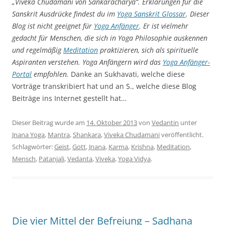
„Viveka Chudamani von Sankaracharya“. Erklärungen für die
Sanskrit Ausdrücke findest du im
Yoga Sanskrit Glossar
. Dieser
Blog ist nicht geeignet für
Yoga Anfänger
. Er ist vielmehr
gedacht für Menschen, die sich in Yoga Philosophie auskennen
und regelmäßig
Meditation
praktizieren, sich als spirituelle
Aspiranten verstehen. Yoga Anfängern wird das
Yoga Anfänger-
Portal
empfohlen.
Danke an Sukhavati, welche diese
Vorträge transkribiert hat und an S., welche diese Blog
Beiträge ins Internet gestellt hat…
Dieser Beitrag wurde am
14. Oktober 2013
von
Vedantin
unter
Jnana Yoga
,
Mantra
,
Shankara
,
Viveka Chudamani
veröffentlicht.
Schlagwörter:
Geist
,
Gott
,
Jnana
,
Karma
,
Krishna
,
Meditation
,
Mensch
,
Patanjali
,
Vedanta
,
Viveka
,
Yoga Vidya
.
Die vier Mittel der Befreiung – Sadhana