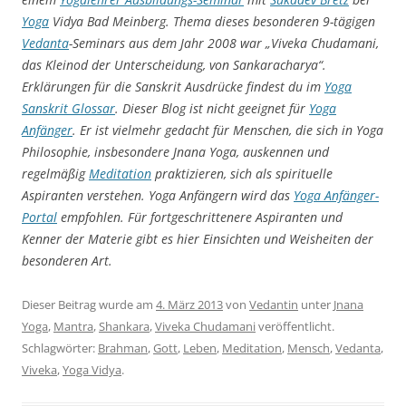
Yoga
Vidya Bad Meinberg. Thema dieses besonderen 9-tägigen
Vedanta
-Seminars aus dem Jahr 2008 war „Viveka Chudamani,
das Kleinod der Unterscheidung, von Sankaracharya“.
Erklärungen für die Sanskrit Ausdrücke findest du im
Yoga
Sanskrit Glossar
. Dieser Blog ist nicht geeignet für
Yoga
Anfänger
. Er ist vielmehr gedacht für Menschen, die sich in Yoga
Philosophie, insbesondere Jnana Yoga, auskennen und
regelmäßig
Meditation
praktizieren, sich als spirituelle
Aspiranten verstehen. Yoga Anfängern wird das
Yoga
Anfänger-
Portal
empfohlen. Für fortgeschrittenere Aspiranten und
Kenner der Materie gibt es hier Einsichten und Weisheiten der
besonderen Art.
Dieser Beitrag wurde am
4. März 2013
von
Vedantin
unter
Jnana
Yoga
,
Mantra
,
Shankara
,
Viveka Chudamani
veröffentlicht.
Schlagwörter:
Brahman
,
Gott
,
Leben
,
Meditation
,
Mensch
,
Vedanta
,
Viveka
,
Yoga Vidya
.