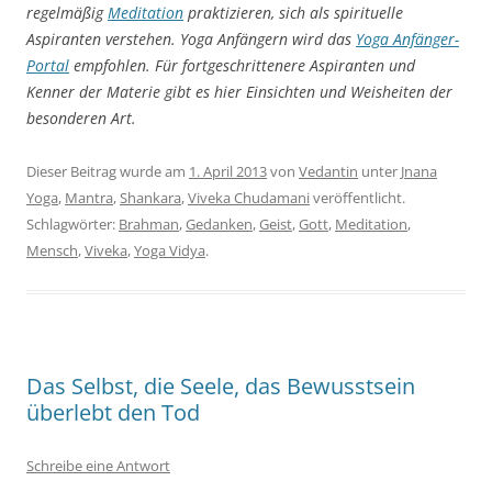
regelmäßig
Meditation
praktizieren, sich als spirituelle
Aspiranten verstehen. Yoga Anfängern wird das
Yoga
Anfänger-
Portal
empfohlen. Für fortgeschrittenere Aspiranten und
Kenner der Materie gibt es hier Einsichten und Weisheiten der
besonderen Art.
Dieser Beitrag wurde am
1. April 2013
von
Vedantin
unter
Jnana
Yoga
,
Mantra
,
Shankara
,
Viveka Chudamani
veröffentlicht.
Schlagwörter:
Brahman
,
Gedanken
,
Geist
,
Gott
,
Meditation
,
Mensch
,
Viveka
,
Yoga Vidya
.
Das Selbst, die Seele, das Bewusstsein
überlebt den Tod
Schreibe eine Antwort