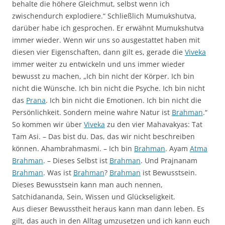
behalte die höhere Gleichmut, selbst wenn ich
zwischendurch explodiere.“ Schließlich Mumukshutva,
darüber habe ich gesprochen. Er erwähnt Mumukshutva
immer wieder. Wenn wir uns so ausgestattet haben mit
diesen vier Eigenschaften, dann gilt es, gerade die
Viveka
immer weiter zu entwickeln und uns immer wieder
bewusst zu machen, „Ich bin nicht der Körper. Ich bin
nicht die Wünsche. Ich bin nicht die Psyche. Ich bin nicht
das
Prana
. Ich bin nicht die Emotionen. Ich bin nicht die
Persönlichkeit. Sondern meine wahre Natur ist
Brahman
.“
So kommen wir über
Viveka
zu den vier Mahavakyas: Tat
Tam Asi. – Das bist du. Das, das wir nicht beschreiben
können. Ahambrahmasmi. – Ich bin
Brahman
. Ayam
Atma
Brahman
. – Dieses Selbst ist
Brahman
. Und Prajnanam
Brahman
. Was ist
Brahman
?
Brahman
ist Bewusstsein.
Dieses Bewusstsein kann man auch nennen,
Satchidananda, Sein, Wissen und Glückseligkeit.
Aus dieser Bewusstheit heraus kann man dann leben. Es
gilt, das auch in den Alltag umzusetzen und ich kann euch