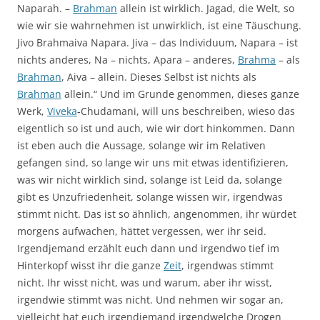
Naparah. –
Brahman
allein ist wirklich. Jagad, die Welt, so
wie wir sie wahrnehmen ist unwirklich, ist eine Täuschung.
Jivo Brahmaiva Napara. Jiva – das Individuum, Napara – ist
nichts anderes, Na – nichts, Apara – anderes,
Brahma
– als
Brahman
, Aiva – allein. Dieses Selbst ist nichts als
Brahman
allein.“ Und im Grunde genommen, dieses ganze
Werk,
Viveka
-Chudamani, will uns beschreiben, wieso das
eigentlich so ist und auch, wie wir dort hinkommen. Dann
ist eben auch die Aussage, solange wir im Relativen
gefangen sind, so lange wir uns mit etwas identifizieren,
was wir nicht wirklich sind, solange ist Leid da, solange
gibt es Unzufriedenheit, solange wissen wir, irgendwas
stimmt nicht. Das ist so ähnlich, angenommen, ihr würdet
morgens aufwachen, hättet vergessen, wer ihr seid.
Irgendjemand erzählt euch dann und irgendwo tief im
Hinterkopf wisst ihr die ganze
Zeit
, irgendwas stimmt
nicht. Ihr wisst nicht, was und warum, aber ihr wisst,
irgendwie stimmt was nicht. Und nehmen wir sogar an,
vielleicht hat euch irgendjemand irgendwelche Drogen