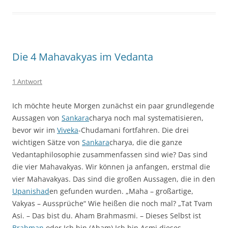
Die 4 Mahavakyas im Vedanta
1 Antwort
Ich möchte heute Morgen zunächst ein paar grundlegende
Aussagen von
Sankara
charya noch mal systematisieren,
bevor wir im
Viveka
-Chudamani fortfahren. Die drei
wichtigen Sätze von
Sankara
charya, die die ganze
Vedantaphilosophie zusammenfassen sind wie? Das sind
die vier Mahavakyas. Wir können ja anfangen, erstmal die
vier Mahavakyas. Das sind die großen Aussagen, die in den
Upanishad
en gefunden wurden. „Maha – großartige,
Vakyas – Aussprüche“ Wie heißen die noch mal? „Tat Tvam
Asi. – Das bist du. Aham Brahmasmi. – Dieses Selbst ist
Brahman
oder Ich bin (Aham) Ich bin Asmi dieses