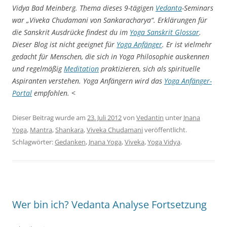
Vidya Bad Meinberg. Thema dieses 9-tägigen
Vedanta
-Seminars
war „Viveka Chudamani von Sankaracharya“. Erklärungen für
die Sanskrit Ausdrücke findest du im
Yoga Sanskrit Glossar
.
Dieser Blog ist nicht geeignet für
Yoga Anfänger
. Er ist vielmehr
gedacht für Menschen, die sich in Yoga Philosophie auskennen
und regelmäßig
Meditation
praktizieren, sich als spirituelle
Aspiranten verstehen. Yoga Anfängern wird das
Yoga Anfänger-
Portal
empfohlen.
<
Dieser Beitrag wurde am
23. Juli 2012
von
Vedantin
unter
Jnana
Yoga
,
Mantra
,
Shankara
,
Viveka Chudamani
veröffentlicht.
Schlagwörter:
Gedanken
,
Jnana Yoga
,
Viveka
,
Yoga Vidya
.
Wer bin ich? Vedanta Analyse Fortsetzung