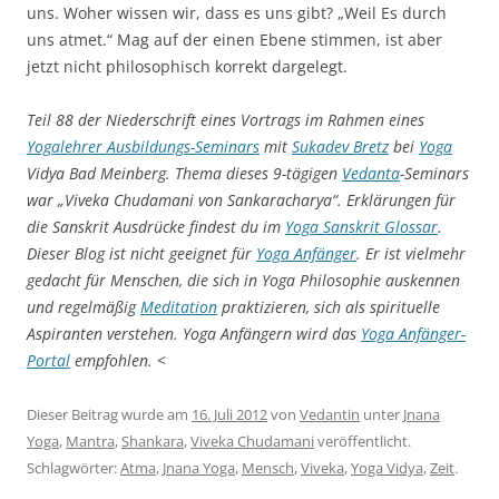
uns. Woher wissen wir, dass es uns gibt? „Weil Es durch
uns atmet.“ Mag auf der einen Ebene stimmen, ist aber
jetzt nicht philosophisch korrekt dargelegt.
Teil 88 der Niederschrift eines Vortrags im Rahmen eines
Yogalehrer Ausbildungs-Seminars
mit
Sukadev Bretz
bei
Yoga
Vidya Bad Meinberg. Thema dieses 9-tägigen
Vedanta
-Seminars
war „Viveka Chudamani von Sankaracharya“. Erklärungen für
die Sanskrit Ausdrücke findest du im
Yoga Sanskrit Glossar
.
Dieser Blog ist nicht geeignet für
Yoga Anfänger
. Er ist vielmehr
gedacht für Menschen, die sich in Yoga Philosophie auskennen
und regelmäßig
Meditation
praktizieren, sich als spirituelle
Aspiranten verstehen. Yoga Anfängern wird das
Yoga Anfänger-
Portal
empfohlen.
<
Dieser Beitrag wurde am
16. Juli 2012
von
Vedantin
unter
Jnana
Yoga
,
Mantra
,
Shankara
,
Viveka Chudamani
veröffentlicht.
Schlagwörter:
Atma
,
Jnana Yoga
,
Mensch
,
Viveka
,
Yoga Vidya
,
Zeit
.