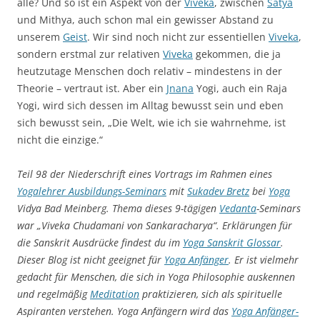
alle? Und so ist ein Aspekt von der
Viveka
, zwischen
Satya
und Mithya, auch schon mal ein gewisser Abstand zu
unserem
Geist
. Wir sind noch nicht zur essentiellen
Viveka
,
sondern erstmal zur relativen
Viveka
gekommen, die ja
heutzutage Menschen doch relativ – mindestens in der
Theorie – vertraut ist. Aber ein
Jnana
Yogi, auch ein Raja
Yogi, wird sich dessen im Alltag bewusst sein und eben
sich bewusst sein, „Die Welt, wie ich sie wahrnehme, ist
nicht die einzige.“
Teil 98 der Niederschrift eines Vortrags im Rahmen eines
Yogalehrer Ausbildungs-Seminars
mit
Sukadev Bretz
bei
Yoga
Vidya Bad Meinberg. Thema dieses 9-tägigen
Vedanta
-Seminars
war „Viveka Chudamani von Sankaracharya“. Erklärungen für
die Sanskrit Ausdrücke findest du im
Yoga Sanskrit Glossar
.
Dieser Blog ist nicht geeignet für
Yoga Anfänger
. Er ist vielmehr
gedacht für Menschen, die sich in Yoga Philosophie auskennen
und regelmäßig
Meditation
praktizieren, sich als spirituelle
Aspiranten verstehen. Yoga Anfängern wird das
Yoga Anfänger-