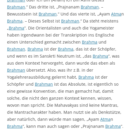
Brahman
.“ Das dritte ist, „Prajnanam
Brahman
. –
Bewusstsein ist
Brahman
.“ Und das vierte ist, „Ayam
Atma
n
Brahma
. – Dieses Selbst ist
Brahman
.“ Da steht meistens
„
Brahma
“. Die Orientalisten und auch die Yogameister
haben irgendwann bei der Transkription ins Englische
einen Unterschied gemacht zwischen
Brahma
und
Brahman
.
Brahma
ist der
Brahma
, das ist der Schöpfer,
und wenn es im Sanskrti Neutrum ist, „das
Brahma
“, was
aus dem Kontext hervorgeht, dann wurde das eben als
Brahman
übersetzt. Also, was ihr z.B. in der
Yogalehrerausbildung gelernt habt,
Brahma
ist der
Schöpfer und
Brahman
ist das Absolute, ist eigentlich so
eine gewisse Konvention, die man gemacht hat, damit
solche, die nicht den ganzen Kontext kennen, wissen,
wovon man spricht. Die Mahavakyas sind keine Mantras,
die Mantracharakter haben. Man nutzt sie als Denkstütze,
aber natürlich, dann würde man sagen, „Ayam
Atma
n
Brahma
“, kann man auch sagen oder „Prajnanam
Brahma
“.