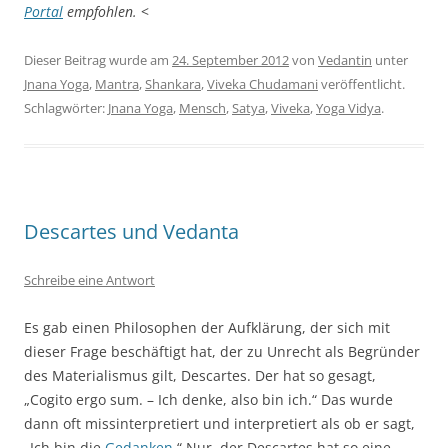
Portal
empfohlen.
<
Dieser Beitrag wurde am
24. September 2012
von
Vedantin
unter
Jnana Yoga
,
Mantra
,
Shankara
,
Viveka Chudamani
veröffentlicht.
Schlagwörter:
Jnana Yoga
,
Mensch
,
Satya
,
Viveka
,
Yoga Vidya
.
Descartes und Vedanta
Schreibe eine Antwort
Es gab einen Philosophen der Aufklärung, der sich mit
dieser Frage beschäftigt hat, der zu Unrecht als Begründer
des Materialismus gilt, Descartes. Der hat so gesagt,
„Cogito ergo sum. – Ich denke, also bin ich.“ Das wurde
dann oft missinterpretiert und interpretiert als ob er sagt,
„Ich bin die
Gedanken
.“ Nur, der Descartes hat so eine