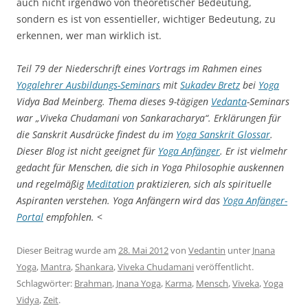
auch nicht irgendwo von theoretischer Bedeutung,
sondern es ist von essentieller, wichtiger Bedeutung, zu
erkennen, wer man wirklich ist.
Teil 79 der Niederschrift eines Vortrags im Rahmen eines
Yogalehrer Ausbildungs-Seminars
mit
Sukadev Bretz
bei
Yoga
Vidya Bad Meinberg. Thema dieses 9-tägigen
Vedanta
-Seminars
war „Viveka Chudamani von Sankaracharya“. Erklärungen für
die Sanskrit Ausdrücke findest du im
Yoga Sanskrit Glossar
.
Dieser Blog ist nicht geeignet für
Yoga Anfänger
. Er ist vielmehr
gedacht für Menschen, die sich in Yoga Philosophie auskennen
und regelmäßig
Meditation
praktizieren, sich als spirituelle
Aspiranten verstehen. Yoga Anfängern wird das
Yoga Anfänger-
Portal
empfohlen.
<
Dieser Beitrag wurde am
28. Mai 2012
von
Vedantin
unter
Jnana
Yoga
,
Mantra
,
Shankara
,
Viveka Chudamani
veröffentlicht.
Schlagwörter:
Brahman
,
Jnana Yoga
,
Karma
,
Mensch
,
Viveka
,
Yoga
Vidya
,
Zeit
.