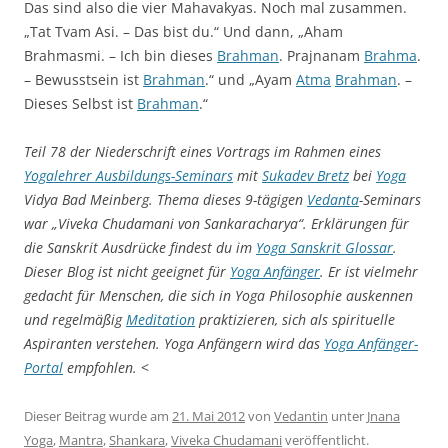
Das sind also die vier Mahavakyas. Noch mal zusammen.
„Tat Tvam Asi. – Das bist du.“ Und dann, „Aham
Brahmasmi. – Ich bin dieses
Brahman
. Prajnanam
Brahma
.
– Bewusstsein ist
Brahman
.“ und „Ayam
Atma
Brahman
. –
Dieses Selbst ist
Brahman
.“
Teil 78 der Niederschrift eines Vortrags im Rahmen eines
Yogalehrer Ausbildungs-Seminars
mit
Sukadev Bretz
bei
Yoga
Vidya Bad Meinberg. Thema dieses 9-tägigen
Vedanta
-Seminars
war „Viveka Chudamani von Sankaracharya“. Erklärungen für
die Sanskrit Ausdrücke findest du im
Yoga Sanskrit Glossar
.
Dieser Blog ist nicht geeignet für
Yoga Anfänger
. Er ist vielmehr
gedacht für Menschen, die sich in Yoga Philosophie auskennen
und regelmäßig
Meditation
praktizieren, sich als spirituelle
Aspiranten verstehen. Yoga Anfängern wird das
Yoga Anfänger-
Portal
empfohlen.
<
Dieser Beitrag wurde am
21. Mai 2012
von
Vedantin
unter
Jnana
Yoga
,
Mantra
,
Shankara
,
Viveka Chudamani
veröffentlicht.