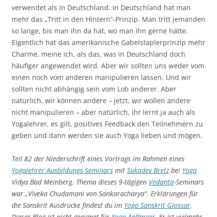
verwendet als in Deutschland. In Deutschland hat man
mehr das „Tritt in den Hintern“-Prinzip. Man tritt jemanden
so lange, bis man ihn da hat, wo man ihn gerne hätte.
Eigentlich hat das amerikanische Gabelstaplerprinzip mehr
Charme, meine ich, als das, was in Deutschland doch
häufiger angewendet wird. Aber wir sollten uns weder vom
einen noch vom anderen manipulieren lassen. Und wir
sollten nicht abhängig sein vom Lob anderer. Aber
natürlich, wir können andere – jetzt, wir wollen andere
nicht manipulieren – aber natürlich, ihr lernt ja auch als
Yogalehrer, es gilt, positives Feedback den Teilnehmern zu
geben und dann werden sie auch Yoga lieben und mögen.
Teil 82 der Niederschrift eines Vortrags im Rahmen eines
Yogalehrer Ausbildungs-Seminars
mit
Sukadev Bretz
bei
Yoga
Vidya Bad Meinberg. Thema dieses 9-tägigen
Vedanta
-Seminars
war „Viveka Chudamani von Sankaracharya“. Erklärungen für
die Sanskrit Ausdrücke findest du im
Yoga Sanskrit Glossar
.
Dieser Blog ist nicht geeignet für
Yoga Anfänger
. Er ist vielmehr