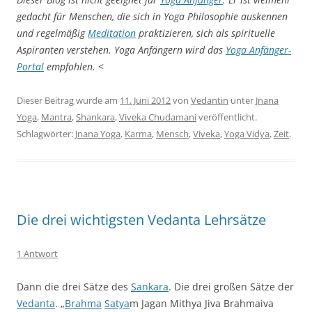
gedacht für Menschen, die sich in Yoga Philosophie auskennen
und regelmäßig
Meditation
praktizieren, sich als spirituelle
Aspiranten verstehen. Yoga Anfängern wird das
Yoga Anfänger-
Portal
empfohlen.
<
Dieser Beitrag wurde am
11. Juni 2012
von
Vedantin
unter
Jnana
Yoga
,
Mantra
,
Shankara
,
Viveka Chudamani
veröffentlicht.
Schlagwörter:
Jnana Yoga
,
Karma
,
Mensch
,
Viveka
,
Yoga Vidya
,
Zeit
.
Die drei wichtigsten Vedanta Lehrsätze
1 Antwort
Dann die drei Sätze des
Sankara
. Die drei großen Sätze der
Vedanta
. „
Brahma
Satya
m Jagan Mithya Jiva Brahmaiva