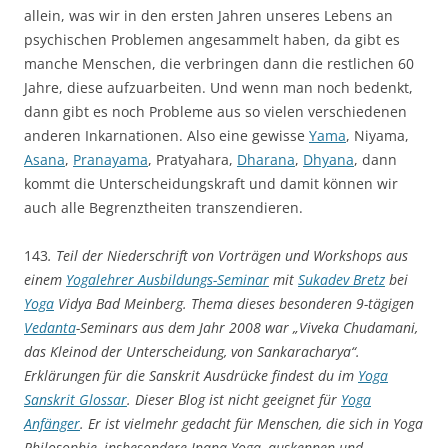
allein, was wir in den ersten Jahren unseres Lebens an
psychischen Problemen angesammelt haben, da gibt es
manche Menschen, die verbringen dann die restlichen 60
Jahre, diese aufzuarbeiten. Und wenn man noch bedenkt,
dann gibt es noch Probleme aus so vielen verschiedenen
anderen Inkarnationen. Also eine gewisse
Yama
, Niyama,
Asana
,
Pranayama
, Pratyahara,
Dharana
,
Dhyana
, dann
kommt die Unterscheidungskraft und damit können wir
auch alle Begrenztheiten transzendieren.
143
. Teil der Niederschrift von Vorträgen und Workshops aus
einem
Yogalehrer Ausbildungs-Seminar
mit
Sukadev Bretz
bei
Yoga
Vidya Bad Meinberg. Thema dieses besonderen 9-tägigen
Vedanta
-Seminars aus dem Jahr 2008 war „Viveka Chudamani,
das Kleinod der Unterscheidung, von Sankaracharya“.
Erklärungen für die Sanskrit Ausdrücke findest du im
Yoga
Sanskrit Glossar
. Dieser Blog ist nicht geeignet für
Yoga
Anfänger
. Er ist vielmehr gedacht für Menschen, die sich in Yoga
Philosophie, insbesondere Jnana Yoga, auskennen und