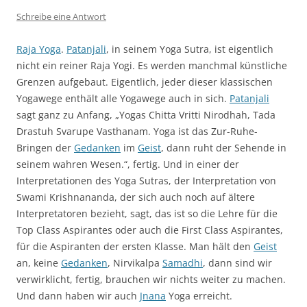
Schreibe eine Antwort
Raja Yoga
.
Patanjali
, in seinem Yoga Sutra, ist eigentlich
nicht ein reiner Raja Yogi. Es werden manchmal künstliche
Grenzen aufgebaut. Eigentlich, jeder dieser klassischen
Yogawege enthält alle Yogawege auch in sich.
Patanjali
sagt ganz zu Anfang, „Yogas Chitta Vritti Nirodhah, Tada
Drastuh Svarupe Vasthanam. Yoga ist das Zur-Ruhe-
Bringen der
Gedanken
im
Geist
, dann ruht der Sehende in
seinem wahren Wesen.“, fertig. Und in einer der
Interpretationen des Yoga Sutras, der Interpretation von
Swami Krishnananda, der sich auch noch auf ältere
Interpretatoren bezieht, sagt, das ist so die Lehre für die
Top Class Aspirantes oder auch die First Class Aspirantes,
für die Aspiranten der ersten Klasse. Man hält den
Geist
an, keine
Gedanken
, Nirvikalpa
Samadhi
, dann sind wir
verwirklicht, fertig, brauchen wir nichts weiter zu machen.
Und dann haben wir auch
Jnana
Yoga erreicht.