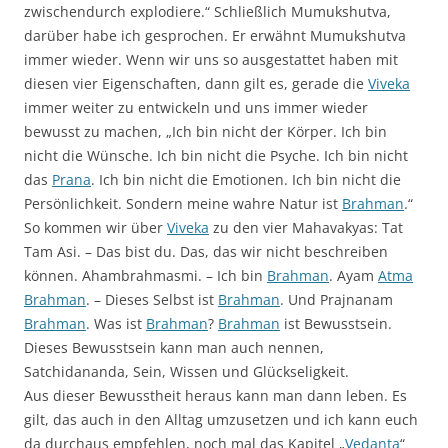
zwischendurch explodiere.“ Schließlich Mumukshutva,
darüber habe ich gesprochen. Er erwähnt Mumukshutva
immer wieder. Wenn wir uns so ausgestattet haben mit
diesen vier Eigenschaften, dann gilt es, gerade die
Viveka
immer weiter zu entwickeln und uns immer wieder
bewusst zu machen, „Ich bin nicht der Körper. Ich bin
nicht die Wünsche. Ich bin nicht die Psyche. Ich bin nicht
das
Prana
. Ich bin nicht die Emotionen. Ich bin nicht die
Persönlichkeit. Sondern meine wahre Natur ist
Brahman
.“
So kommen wir über
Viveka
zu den vier Mahavakyas: Tat
Tam Asi. – Das bist du. Das, das wir nicht beschreiben
können. Ahambrahmasmi. – Ich bin
Brahman
. Ayam
Atma
Brahman
. – Dieses Selbst ist
Brahman
. Und Prajnanam
Brahman
. Was ist
Brahman
?
Brahman
ist Bewusstsein.
Dieses Bewusstsein kann man auch nennen,
Satchidananda, Sein, Wissen und Glückseligkeit.
Aus dieser Bewusstheit heraus kann man dann leben. Es
gilt, das auch in den Alltag umzusetzen und ich kann euch
da durchaus empfehlen, noch mal das Kapitel „
Vedanta
“