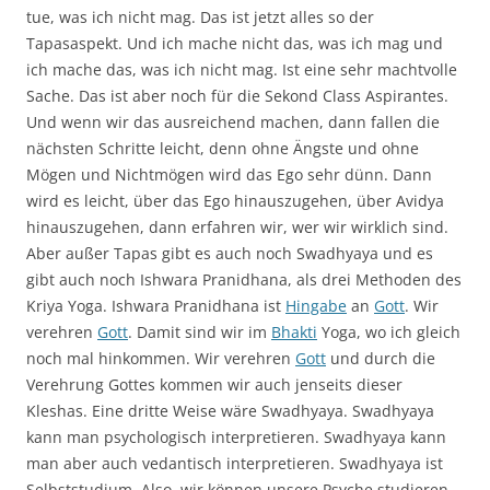
tue, was ich nicht mag. Das ist jetzt alles so der
Tapasaspekt. Und ich mache nicht das, was ich mag und
ich mache das, was ich nicht mag. Ist eine sehr machtvolle
Sache. Das ist aber noch für die Sekond Class Aspirantes.
Und wenn wir das ausreichend machen, dann fallen die
nächsten Schritte leicht, denn ohne Ängste und ohne
Mögen und Nichtmögen wird das Ego sehr dünn. Dann
wird es leicht, über das Ego hinauszugehen, über Avidya
hinauszugehen, dann erfahren wir, wer wir wirklich sind.
Aber außer Tapas gibt es auch noch Swadhyaya und es
gibt auch noch Ishwara Pranidhana, als drei Methoden des
Kriya Yoga. Ishwara Pranidhana ist
Hingabe
an
Gott
. Wir
verehren
Gott
. Damit sind wir im
Bhakti
Yoga, wo ich gleich
noch mal hinkommen. Wir verehren
Gott
und durch die
Verehrung Gottes kommen wir auch jenseits dieser
Kleshas. Eine dritte Weise wäre Swadhyaya. Swadhyaya
kann man psychologisch interpretieren. Swadhyaya kann
man aber auch vedantisch interpretieren. Swadhyaya ist
Selbststudium. Also, wir können unsere Psyche studieren