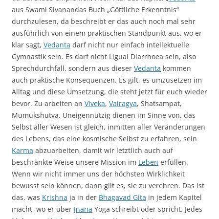
aus Swami Sivanandas Buch „Göttliche Erkenntnis“
durchzulesen, da beschreibt er das auch noch mal sehr
ausführlich von einem praktischen Standpunkt aus, wo er
klar sagt,
Vedanta
darf nicht nur einfach intellektuelle
Gymnastik sein. Es darf nicht Ligual Diarrhoea sein, also
Sprechdurchfall, sondern aus dieser
Vedanta
kommen
auch praktische Konsequenzen. Es gilt, es umzusetzen im
Alltag und diese Umsetzung, die steht jetzt für euch wieder
bevor. Zu arbeiten an
Viveka
,
Vairagya
, Shatsampat,
Mumukshutva. Uneigennützig dienen im Sinne von, das
Selbst aller Wesen ist gleich, inmitten aller Veränderungen
des Lebens, das eine kosmische Selbst zu erfahren, sein
Karma
abzuarbeiten, damit wir letztlich auch auf
beschränkte Weise unsere Mission im
Leben
erfüllen.
Wenn wir nicht immer uns der höchsten Wirklichkeit
bewusst sein können, dann gilt es, sie zu verehren. Das ist
das, was
Krishna
ja in der
Bhagavad Gita
in jedem Kapitel
macht, wo er über
Jnana
Yoga schreibt oder spricht. Jedes