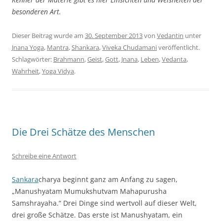
besonderen Art.
Dieser Beitrag wurde am
30. September 2013
von
Vedantin
unter
Jnana Yoga
,
Mantra
,
Shankara
,
Viveka Chudamani
veröffentlicht.
Schlagwörter:
Brahmann
,
Geist
,
Gott
,
Jnana
,
Leben
,
Vedanta
,
Wahrheit
,
Yoga Vidya
.
Die Drei Schätze des Menschen
Schreibe eine Antwort
Sankara
charya beginnt ganz am Anfang zu sagen,
„Manushyatam Mumukshutvam Mahapurusha
Samshrayaha.“ Drei Dinge sind wertvoll auf dieser Welt,
drei große Schätze. Das erste ist Manushyatam, ein