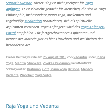
Sanskrit Glossar
. Dieser Blog ist nicht geeignet für
Yoga
Anfänger
. Er ist vielmehr gedacht für Menschen, die sich in Yoga
Philosophie, insbesondere Jnana Yoga, auskennen und
regelmäßig
Meditation
praktizieren, sich als spirituelle
Aspiranten verstehen. Yoga Anfängern wird das
Yoga
Anfänger-
Portal
empfohlen. Für fortgeschrittenere Aspiranten und
Kenner der Materie gibt es hier Einsichten und Weisheiten der
besonderen Art.
Dieser Beitrag wurde am
26. August 2013
von
Vedantin
unter
Jnana
Yoga
,
Mantra
,
Shankara
,
Viveka Chudamani
veröffentlicht.
Schlagwörter:
Brahman
,
Gott
,
Jnana Yoga
,
Krishna
,
Mensch
,
Vedanta
,
Wahrheit
,
Yoga Vidya
.
Raja Yoga und Vedanta