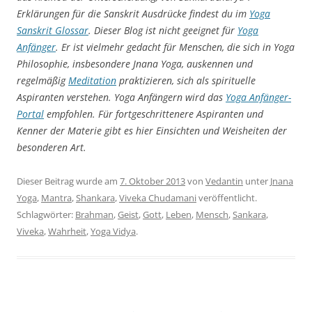
Erklärungen für die Sanskrit Ausdrücke findest du im
Yoga
Sanskrit Glossar
. Dieser Blog ist nicht geeignet für
Yoga
Anfänger
. Er ist vielmehr gedacht für Menschen, die sich in Yoga
Philosophie, insbesondere Jnana Yoga, auskennen und
regelmäßig
Meditation
praktizieren, sich als spirituelle
Aspiranten verstehen. Yoga Anfängern wird das
Yoga
Anfänger-
Portal
empfohlen. Für fortgeschrittenere Aspiranten und
Kenner der Materie gibt es hier Einsichten und Weisheiten der
besonderen Art.
Dieser Beitrag wurde am
7. Oktober 2013
von
Vedantin
unter
Jnana
Yoga
,
Mantra
,
Shankara
,
Viveka Chudamani
veröffentlicht.
Schlagwörter:
Brahman
,
Geist
,
Gott
,
Leben
,
Mensch
,
Sankara
,
Viveka
,
Wahrheit
,
Yoga Vidya
.