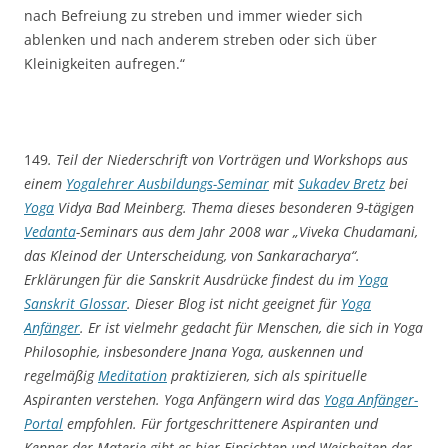
nach Befreiung zu streben und immer wieder sich
ablenken und nach anderem streben oder sich über
Kleinigkeiten aufregen.“
149
. Teil der Niederschrift von Vorträgen und Workshops aus
einem
Yogalehrer Ausbildungs-Seminar
mit
Sukadev Bretz
bei
Yoga
Vidya Bad Meinberg. Thema dieses besonderen 9-tägigen
Vedanta
-Seminars aus dem Jahr 2008 war „Viveka Chudamani,
das Kleinod der Unterscheidung, von Sankaracharya“.
Erklärungen für die Sanskrit Ausdrücke findest du im
Yoga
Sanskrit Glossar
. Dieser Blog ist nicht geeignet für
Yoga
Anfänger
. Er ist vielmehr gedacht für Menschen, die sich in Yoga
Philosophie, insbesondere Jnana Yoga, auskennen und
regelmäßig
Meditation
praktizieren, sich als spirituelle
Aspiranten verstehen. Yoga Anfängern wird das
Yoga
Anfänger-
Portal
empfohlen. Für fortgeschrittenere Aspiranten und
Kenner der Materie gibt es hier Einsichten und Weisheiten der