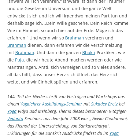
Ishwara will ich verehren.“ Ishwara ist dann der Träumer
und die Gesetze im Universum und die ganze Welt
entwickelt sich und ich will irgendwo meinen Part tun und
deshalb sage ich, „Dein Wille geschehe. Dein Reich komme.
Wie im Himmel, so auch hier auf der Erde. Möge ich das
erfahren.“ Und wenn wir so
Brahman
verehren und
Brahman
dienen, dann erfahren wir die Verschmelzung
mit
Brahman
. Und dann die ganzen
Bhakti
-Praktiken, wie
die
Puja
, die wir heute Abend machen werden oder wie
Mantrasingen, Arati, sich verneigen und so vieles andere,
all das hilft, dass unser Herz sich öffnet, das Herz sich
weitet und wir Einheit spüren und erfahren.
144
. Teil der Niederschrift von Vorträgen und Workshops aus
einem
Yogalehrer Ausbildungs-Seminar
mit
Sukadev Bretz
bei
Yoga
Vidya Bad Meinberg. Thema dieses besonderen 9-tägigen
Vedanta
-Seminars aus dem Jahr 2008 war „Viveka Chudamani,
das Kleinod der Unterscheidung, von Sankaracharya“.
Erklärungen für die Sanskrit Ausdrücke findest du im
Yoga