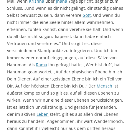
Mal, wenn
Krishna
über
Jnana
Yoga spricht, sagt er zum
Schluss, „Und wenn es dir nicht gelingt, dir ständig deines
Selbst bewusst zu sein, dann verehre
Gott
. Und wenn du
nicht immer die eine Seele hinter allem wahrnehmen,
erkennen, fühlen kannst, dann verehre sie halt. Und wenn
du all das nicht so ganz kapierst, dann habe einfach
Vertrauen und verehre es.“ Und so gilt es, diese
verschiedenen Standpunkte zu integrieren. Und ich bin
immer wieder darauf eingegangen, auf diese Sätze von
Hanuman. Als
Rama
ihn gefragt hatte, „Wer bist du?“, hat
Hanuman geantwortet, „Auf der physischen Ebene bin ich
Dein Diener. Auf einer geistigen Ebene bin ich ein Teil von
Dir. Auf der höchsten Ebene bin ich Du.“ Der
Mensch
ist
äußerst komplex und so gilt es, auf all diesen Ebenen zu
wirken. Wenn wir nur eine dieser Ebenen berücksichtigen,
ist es letztlich unvollständig. Und gerade für jemanden,
der im aktiven
Leben
steht, gilt es aus allen drei Ebenen
heraus zu handeln. Angenommen, ihr wärt Wandermönch,
dann könntet ihr vielleicht nur aus dem dritten heraus