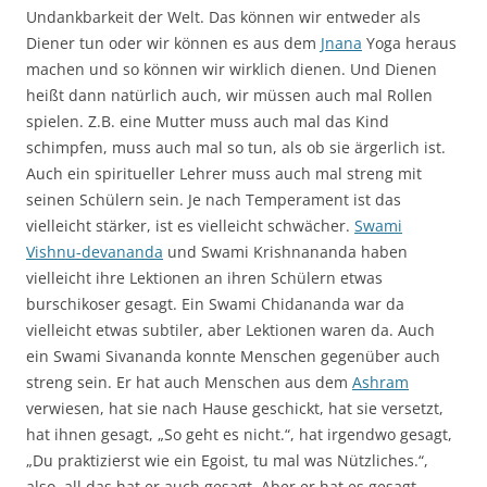
Undankbarkeit der Welt. Das können wir entweder als
Diener tun oder wir können es aus dem
Jnana
Yoga heraus
machen und so können wir wirklich dienen. Und Dienen
heißt dann natürlich auch, wir müssen auch mal Rollen
spielen. Z.B. eine Mutter muss auch mal das Kind
schimpfen, muss auch mal so tun, als ob sie ärgerlich ist.
Auch ein spiritueller Lehrer muss auch mal streng mit
seinen Schülern sein. Je nach Temperament ist das
vielleicht stärker, ist es vielleicht schwächer.
Swami
Vishnu-devananda
und Swami Krishnananda haben
vielleicht ihre Lektionen an ihren Schülern etwas
burschikoser gesagt. Ein Swami Chidananda war da
vielleicht etwas subtiler, aber Lektionen waren da. Auch
ein Swami Sivananda konnte Menschen gegenüber auch
streng sein. Er hat auch Menschen aus dem
Ashram
verwiesen, hat sie nach Hause geschickt, hat sie versetzt,
hat ihnen gesagt, „So geht es nicht.“, hat irgendwo gesagt,
„Du praktizierst wie ein Egoist, tu mal was Nützliches.“,
also, all das hat er auch gesagt. Aber er hat es gesagt,