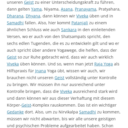
unseren
Geist
zu einer Unterscheidungskraft zu führen,
dann gelten
Yama
, Niyama,
Asana
,
Pranayama
, Pratyahara,
Dharana
,
Dhyana
, dann können wir
Viveka
üben und in
Samadhi
fallen. Also, hier kommt
Patanjali
zu einem
ähnlichen Schluss wie auch
Sankara
in den einleitenden
Versen, wo er auch von den Shatsampats spricht, den
sechs edlen Tugenden, die es zu entwickeln gilt und wo er
auch spricht über andere Yogawege, die helfen, dass der
Geist
so zur Ruhe gebracht wird, dass wir auch wirklich
Viveka
üben können. Und so, wenn man jetzt
Raja Yoga
als
Hilfspraxis für
Jnana
Yoga übt, wissen wir auch, wir
brauchen nicht unseren
Geist
vollständig unter Kontrolle
zu bringen. Wir müssen ihn nur ausreichend unter
Kontrolle bringen, dass die
Viveka
ausreichend stark wird
und dann können wir aus dieser Verhaftung mit diesem
Körper-
Geist
-Komplex rauskommen. Das ist ein wichtiger
Gedanke
dort. Also, um zu Nirvikalpa
Samadhi
zu kommen,
müssen wir nicht abwarten, bis wir alle unsere geistigen
und psychischen Probleme aufgearbeitet haben. Schon