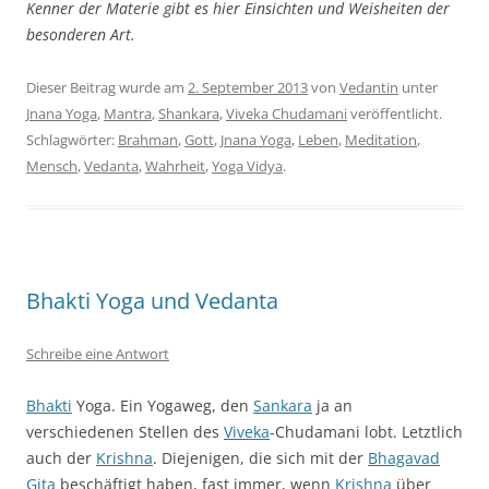
Kenner der Materie gibt es hier Einsichten und Weisheiten der
besonderen Art.
Dieser Beitrag wurde am
2. September 2013
von
Vedantin
unter
Jnana Yoga
,
Mantra
,
Shankara
,
Viveka Chudamani
veröffentlicht.
Schlagwörter:
Brahman
,
Gott
,
Jnana Yoga
,
Leben
,
Meditation
,
Mensch
,
Vedanta
,
Wahrheit
,
Yoga Vidya
.
Bhakti Yoga und Vedanta
Schreibe eine Antwort
Bhakti
Yoga. Ein Yogaweg, den
Sankara
ja an
verschiedenen Stellen des
Viveka
-Chudamani lobt. Letztlich
auch der
Krishna
. Diejenigen, die sich mit der
Bhagavad
Gita
beschäftigt haben, fast immer, wenn
Krishna
über