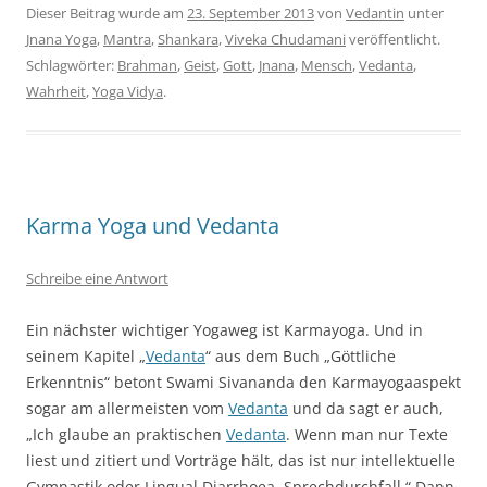
Dieser Beitrag wurde am
23. September 2013
von
Vedantin
unter
Jnana Yoga
,
Mantra
,
Shankara
,
Viveka Chudamani
veröffentlicht.
Schlagwörter:
Brahman
,
Geist
,
Gott
,
Jnana
,
Mensch
,
Vedanta
,
Wahrheit
,
Yoga Vidya
.
Karma Yoga und Vedanta
Schreibe eine Antwort
Ein nächster wichtiger Yogaweg ist Karmayoga. Und in
seinem Kapitel „
Vedanta
“ aus dem Buch „Göttliche
Erkenntnis“ betont Swami Sivananda den Karmayogaaspekt
sogar am allermeisten vom
Vedanta
und da sagt er auch,
„Ich glaube an praktischen
Vedanta
. Wenn man nur Texte
liest und zitiert und Vorträge hält, das ist nur intellektuelle
Gymnastik oder Lingual Diarrhoea, Sprechdurchfall.“ Dann