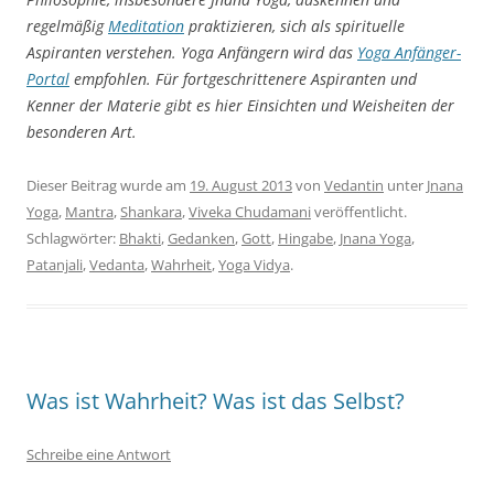
regelmäßig
Meditation
praktizieren, sich als spirituelle
Aspiranten verstehen. Yoga Anfängern wird das
Yoga
Anfänger-
Portal
empfohlen. Für fortgeschrittenere Aspiranten und
Kenner der Materie gibt es hier Einsichten und Weisheiten der
besonderen Art.
Dieser Beitrag wurde am
19. August 2013
von
Vedantin
unter
Jnana
Yoga
,
Mantra
,
Shankara
,
Viveka Chudamani
veröffentlicht.
Schlagwörter:
Bhakti
,
Gedanken
,
Gott
,
Hingabe
,
Jnana Yoga
,
Patanjali
,
Vedanta
,
Wahrheit
,
Yoga Vidya
.
Was ist Wahrheit? Was ist das Selbst?
Schreibe eine Antwort