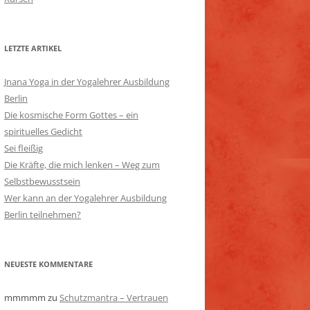
LETZTE ARTIKEL
Jnana Yoga in der Yogalehrer Ausbildung
Berlin
Die kosmische Form Gottes – ein
spirituelles Gedicht
Sei fleißig
Die Kräfte, die mich lenken – Weg zum
Selbstbewusstsein
Wer kann an der Yogalehrer Ausbildung
Berlin teilnehmen?
NEUESTE KOMMENTARE
mmmmm
zu
Schutzmantra – Vertrauen