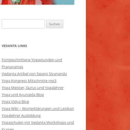
Suchen
nach:
VEDANTA LINKS
Fortgeschrittene Yogastunden und
Pranayamas
Vedanta Artikel von Swami Sivananda
Yoga Kongress Mitschnitte mp3
Yoga Meister, Gurus und Yogalehrer
Yoga und Ayurveda Blog
Yoga Vidya Blog
Yoga Wiki – Worterklärungen und Lexikon
Yogalehrer Ausbildung
Yogaschulen mit Vedanta Workshops und
Kursen