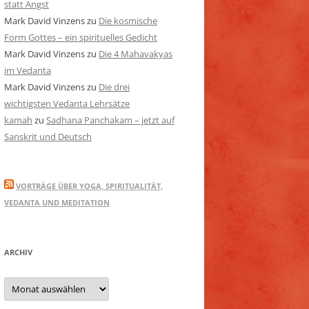
statt Angst
Mark David Vinzens
zu
Die kosmische
Form Gottes – ein spirituelles Gedicht
Mark David Vinzens
zu
Die 4 Mahavakyas
im Vedanta
Mark David Vinzens
zu
Die drei
wichtigsten Vedanta Lehrsätze
kamah
zu
Sadhana Panchakam – jetzt auf
Sanskrit und Deutsch
VORTRÄGE ÜBER YOGA, SPIRITUALITÄT,
VEDANTA UND MEDITATION
ARCHIV
Archiv