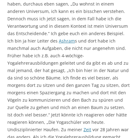
haben, durchaus eben sagen, „Du wohnst in einem
anderen Universum, ich kann es ein bisschen verstehen.
Dennoch muss ich jetzt sagen, in dem Fall habe ich die
Verantwortung und in diesem Kontext ist mein Universum
das Entscheidende.“ Ich gebe euch ein anderes Beispiel.
Ich bin ja hier Leiter des
Ashram
s und dort habe ich
manchmal auch Aufgaben, die nicht nur angenehm sind.
Früher habe ich z.B. auch 4-wöchige-
Yogalehrerausbildungen geleitet und da gibt es ab und zu
mal jemand, der hat gesagt, „Ich bin hier in der Natur und
da sind so schöne Bäume. Ich finde es viel besser, als
morgens dort zu sitzen und den ganzen Tag zu sitzen, dort
morgens einen Spaziergang zu machen und dort mit den
Vögeln zu kommunizieren und den Bach zu spüren und
zur Quelle zu gehen und mich an einen Baum zu setzen.
Ist doch viel besser.“ Jetzt könnte ich reagieren oder hätte
reagieren können, „Die Yogaschüler von heute.
Undisziplinierter Haufen. Zu meiner
Zeit
vor 28 Jahren war
das anders. Als ich die Yogalehrerausbildung gemacht