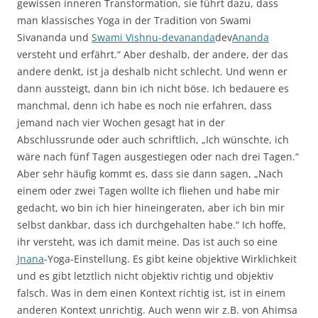
gewissen inneren Transformation, sie führt dazu, dass
man klassisches Yoga in der Tradition von Swami
Sivananda und
Swami Vishnu-devananda
dev
Ananda
versteht und erfährt.“ Aber deshalb, der andere, der das
andere denkt, ist ja deshalb nicht schlecht. Und wenn er
dann aussteigt, dann bin ich nicht böse. Ich bedauere es
manchmal, denn ich habe es noch nie erfahren, dass
jemand nach vier Wochen gesagt hat in der
Abschlussrunde oder auch schriftlich, „Ich wünschte, ich
wäre nach fünf Tagen ausgestiegen oder nach drei Tagen.“
Aber sehr häufig kommt es, dass sie dann sagen, „Nach
einem oder zwei Tagen wollte ich fliehen und habe mir
gedacht, wo bin ich hier hineingeraten, aber ich bin mir
selbst dankbar, dass ich durchgehalten habe.“ Ich hoffe,
ihr versteht, was ich damit meine. Das ist auch so eine
Jnana
-Yoga-Einstellung. Es gibt keine objektive Wirklichkeit
und es gibt letztlich nicht objektiv richtig und objektiv
falsch. Was in dem einen Kontext richtig ist, ist in einem
anderen Kontext unrichtig. Auch wenn wir z.B. von Ahimsa