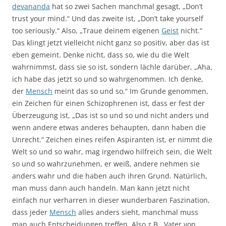
devananda
hat so zwei Sachen manchmal gesagt, „Don’t
trust your mind.“ Und das zweite ist, „Don’t take yourself
too seriously.“ Also, „Traue deinem eigenen
Geist
nicht.“
Das klingt jetzt vielleicht nicht ganz so positiv, aber das ist
eben gemeint. Denke nicht, dass so, wie du die Welt
wahrnimmst, dass sie so ist, sondern lächle darüber, „Aha,
ich habe das jetzt so und so wahrgenommen. Ich denke,
der
Mensch
meint das so und so.“ Im Grunde genommen,
ein Zeichen für einen Schizophrenen ist, dass er fest der
Überzeugung ist, „Das ist so und so und nicht anders und
wenn andere etwas anderes behaupten, dann haben die
Unrecht.“ Zeichen eines reifen Aspiranten ist, er nimmt die
Welt so und so wahr, mag irgendwo hilfreich sein, die Welt
so und so wahrzunehmen, er weiß, andere nehmen sie
anders wahr und die haben auch ihren Grund. Natürlich,
man muss dann auch handeln. Man kann jetzt nicht
einfach nur verharren in dieser wunderbaren Faszination,
dass jeder
Mensch
alles anders sieht, manchmal muss
man auch Entscheidungen treffen. Also z.B., Vater von