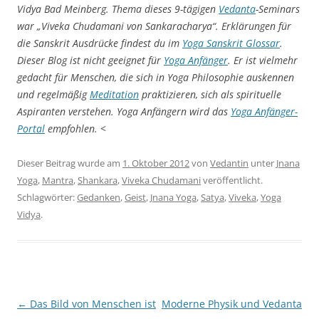
Vidya Bad Meinberg. Thema dieses 9-tägigen
Vedanta
-Seminars
war „Viveka Chudamani von Sankaracharya“. Erklärungen für
die Sanskrit Ausdrücke findest du im
Yoga Sanskrit Glossar
.
Dieser Blog ist nicht geeignet für
Yoga Anfänger
. Er ist vielmehr
gedacht für Menschen, die sich in Yoga Philosophie auskennen
und regelmäßig
Meditation
praktizieren, sich als spirituelle
Aspiranten verstehen. Yoga Anfängern wird das
Yoga Anfänger-
Portal
empfohlen.
<
Dieser Beitrag wurde am
1. Oktober 2012
von
Vedantin
unter
Jnana
Yoga
,
Mantra
,
Shankara
,
Viveka Chudamani
veröffentlicht.
Schlagwörter:
Gedanken
,
Geist
,
Jnana Yoga
,
Satya
,
Viveka
,
Yoga
Vidya
.
Beitragsnavigation
←
Das Bild von Menschen ist
Moderne Physik und Vedanta