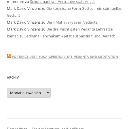
mmmmm
zu
Schutzmantra – Vertrauen statt Angst
Mark David Vinzens
zu
Die kosmische Form Gottes – ein spirituelles
Gedicht
Mark David Vinzens
zu
Die 4 Mahavakyas im Vedanta
Mark David Vinzens
zu
Die drei wichtigsten Vedanta Lehrsätze
kamah
zu
Sadhana Panchakam – jetzt auf Sanskrit und Deutsch
VORTRÄGE ÜBER YOGA, SPIRITUALITÄT, VEDANTA UND MEDITATION
ARCHIV
Archiv
Datenschutz
Stolz präsentiert von WordPress