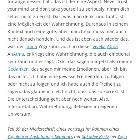
für angemessen hält, das ist der eine Aspekt. Never trust
your mind and don‘t take yourself zu seriously, nimm dich
selbst nicht zu ernst. Das, was man denkt und fühlt, ist
eine Möglichkeit der Wahrnehmung. Durchaus in seinem
Kontext auch eine gute, aber manchmal muss man auch
nicht danach handeln. Und das ist eben auch wieder das,
was der
Jnana
Yogi kann, auch in dieser
Viveka
Atma
-
An
Atma
, er kriegt eine Wahrnehmung, die auch emotional
sein kann und er sagt, „O.k., das sagen mir jetzt also meine
Gedanken
, das sagen mir meine Emotionen, aber ich bin
das nicht. Ich habe eine gewisse Freiheit dem zu folgen
oder nicht zu folgen und ich habe auch die Freiheit zu
sagen, das glaube ich jetzt nicht, dass das so korrekt ist.“
Die Unterscheidung geht aber noch weiter. Also,
Interpretation, Wahrnehmung, Reflexion im eigenen
Universum.
Teil 99 der Niederschrift eines Vortrags im Rahmen eines
Yogalehrer Ausbildungs-Seminars
mit
Sukadev Bretz
bei
Yoga