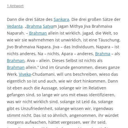
1 Antwort
Dann die drei Sätze des
Sankara
. Die drei großen Sätze der
Vedanta
. „
Brahma
Satya
m Jagan Mithya Jiva Brahmaiva
Naparah. –
Brahman
allein ist wirklich. Jagad, die Welt, so
wie wir sie wahrnehmen ist unwirklich, ist eine Täuschung.
Jivo Brahmaiva Napara. Jiva – das Individuum, Napara – ist
nichts anderes, Na – nichts, Apara – anderes,
Brahma
– als
Brahman
, Aiva – allein. Dieses Selbst ist nichts als
Brahman
allein.“ Und im Grunde genommen, dieses ganze
Werk,
Viveka
-Chudamani, will uns beschreiben, wieso das
eigentlich so ist und auch, wie wir dort hinkommen. Dann
ist eben auch die Aussage, solange wir im Relativen
gefangen sind, so lange wir uns mit etwas identifizieren,
was wir nicht wirklich sind, solange ist Leid da, solange
gibt es Unzufriedenheit, solange wissen wir, irgendwas
stimmt nicht. Das ist so ähnlich, angenommen, ihr würdet
morgens aufwachen, hättet vergessen, wer ihr seid.