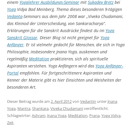
einem
Yogalehrer Ausbildungs-Seminar
mit
Sukadev Bretz
bei
Yoga
Vidya Bad Meinberg. Thema dieses besonderen 9-tägigen
Vedanta
-Seminars aus dem Jahr 2008 war „Viveka Chudamani,
das Kleinod der Unterscheidung, von Sankaracharya“.
Erklärungen für die Sanskrit Ausdrücke findest du im
Yoga
Sanskrit Glossar
. Dieser Blog ist nicht geeignet für
Yoga
Anfänger
. Er ist vielmehr gedacht für Menschen, die sich in Yoga
Philosophie, insbesondere Jnana Yoga, auskennen und
regelmäßig
Meditation
praktizieren, sich als spirituelle
Aspiranten verstehen. Yoga Anfängern wird das
Yoga
Anfänger-
Portal
empfohlen. Für fortgeschrittenere Aspiranten und
Kenner der Materie gibt es hier Einsichten und Weisheiten der
besonderen Art.
Dieser Beitrag wurde am
2. April 2012
von
Vedantin
unter
Jnana
Yoga
,
Mantra
,
Shankara
,
Viveka Chudamani
veröffentlicht.
Schlagwörter:
Ashram
,
Jnana Yoga
,
Meditation
,
Prana
,
Yoga Vidya
,
Zeit
.