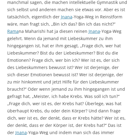
manchmal sagen, die machen intellektuelle Gymnastik und
sich selbst und anderen machen sie etwas vor. Aber es ist
tatsächlich, eigentlich der
Jnana
-Yoga-Weg in Reinstform
wäre, man fragt sich, „Bin ich das? Bin ich das nicht?“
Rama
na Maharishi hat ja diesen reinen
Jnana
-Yoga-Weg
gelehrt. Wenn da jemand mit Liebeskummer zu ihm
hingegangen ist, hat er ihm gesagt, „Frage dich, wer hat
Liebeskummer? Bist du der Liebeskummer? Bist du die
Emotionen? Frage dich, wer bin ich? Wer ist es, der sich
des Liebeskummers bewusst ist? Wer ist derjenige, der
sich dieser Emotionen bewusst ist? Wer ist derjenige, der
zu mir hinkommt und jetzt Hilfe für den Liebeskummer
braucht?“ Oder wenn jemand zu ihm hingegangen ist und
gefragt hat, „Meister, ich habe Krebs. Was soll ich tun?“
„Frage dich, wer ist es, der Krebs hat? Überlege, was hat
überhaupt Krebs, du oder dein Körper? Und dann frage
dich, wer ist es, der denkt, dass er Krebs hätte? Wer ist es,
der denkt, dass er der Körper ist, der Krebs hat?“ Das ist
der
Jnana
-Yoga-Weg und indem man sich das immer