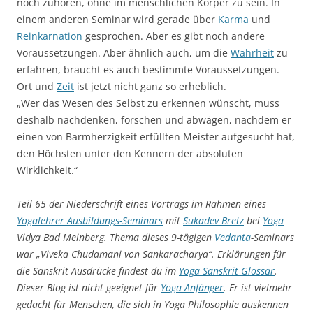
noch zuhören, ohne im menschlichen Körper zu sein. In
einem anderen Seminar wird gerade über
Karma
und
Reinkarnation
gesprochen. Aber es gibt noch andere
Voraussetzungen. Aber ähnlich auch, um die
Wahrheit
zu
erfahren, braucht es auch bestimmte Voraussetzungen.
Ort und
Zeit
ist jetzt nicht ganz so erheblich.
„Wer das Wesen des Selbst zu erkennen wünscht, muss
deshalb nachdenken, forschen und abwägen, nachdem er
einen von Barmherzigkeit erfüllten Meister aufgesucht hat,
den Höchsten unter den Kennern der absoluten
Wirklichkeit.“
Teil 65 der Niederschrift eines Vortrags im Rahmen eines
Yogalehrer Ausbildungs-Seminars
mit
Sukadev Bretz
bei
Yoga
Vidya Bad Meinberg. Thema dieses 9-tägigen
Vedanta
-Seminars
war „Viveka Chudamani von Sankaracharya“. Erklärungen für
die Sanskrit Ausdrücke findest du im
Yoga Sanskrit Glossar
.
Dieser Blog ist nicht geeignet für
Yoga Anfänger
. Er ist vielmehr
gedacht für Menschen, die sich in Yoga Philosophie auskennen