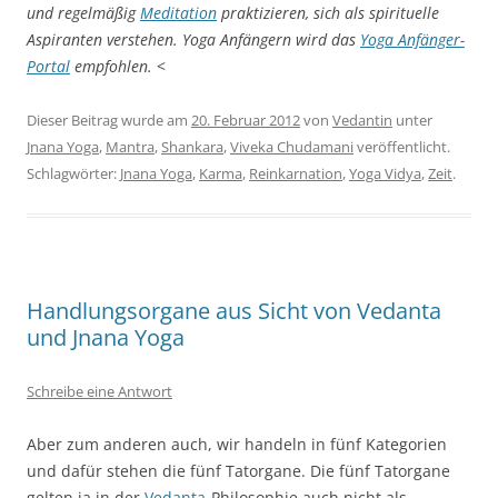
und regelmäßig
Meditation
praktizieren, sich als spirituelle
Aspiranten verstehen. Yoga Anfängern wird das
Yoga Anfänger-
Portal
empfohlen.
<
Dieser Beitrag wurde am
20. Februar 2012
von
Vedantin
unter
Jnana Yoga
,
Mantra
,
Shankara
,
Viveka Chudamani
veröffentlicht.
Schlagwörter:
Jnana Yoga
,
Karma
,
Reinkarnation
,
Yoga Vidya
,
Zeit
.
Handlungsorgane aus Sicht von Vedanta
und Jnana Yoga
Schreibe eine Antwort
Aber zum anderen auch, wir handeln in fünf Kategorien
und dafür stehen die fünf Tatorgane. Die fünf Tatorgane
gelten ja in der
Vedanta
-Philosophie auch nicht als