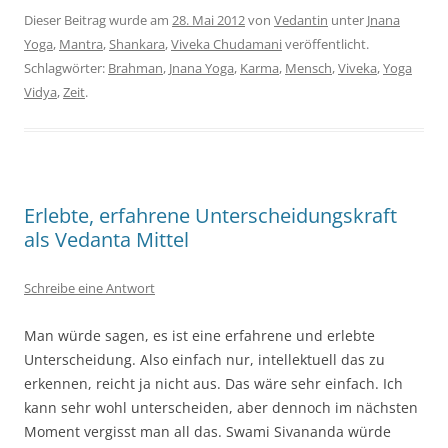
Dieser Beitrag wurde am
28. Mai 2012
von
Vedantin
unter
Jnana
Yoga
,
Mantra
,
Shankara
,
Viveka Chudamani
veröffentlicht.
Schlagwörter:
Brahman
,
Jnana Yoga
,
Karma
,
Mensch
,
Viveka
,
Yoga
Vidya
,
Zeit
.
Erlebte, erfahrene Unterscheidungskraft
als Vedanta Mittel
Schreibe eine Antwort
Man würde sagen, es ist eine erfahrene und erlebte
Unterscheidung. Also einfach nur, intellektuell das zu
erkennen, reicht ja nicht aus. Das wäre sehr einfach. Ich
kann sehr wohl unterscheiden, aber dennoch im nächsten
Moment vergisst man all das. Swami Sivananda würde