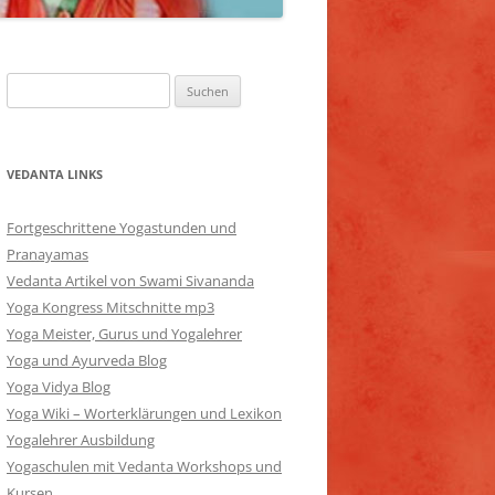
Suchen
nach:
VEDANTA LINKS
Fortgeschrittene Yogastunden und
Pranayamas
Vedanta Artikel von Swami Sivananda
Yoga Kongress Mitschnitte mp3
Yoga Meister, Gurus und Yogalehrer
Yoga und Ayurveda Blog
Yoga Vidya Blog
Yoga Wiki – Worterklärungen und Lexikon
Yogalehrer Ausbildung
Yogaschulen mit Vedanta Workshops und
Kursen