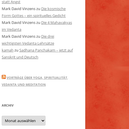
statt Angst
Mark David Vinzens
zu
Die kosmische
Form Gottes – ein spirituelles Gedicht
Mark David Vinzens
zu
Die 4 Mahavakyas
im Vedanta
Mark David Vinzens
zu
Die drei
wichtigsten Vedanta Lehrsätze
kamah
zu
Sadhana Panchakam – jetzt auf
Sanskrit und Deutsch
VORTRÄGE ÜBER YOGA, SPIRITUALITÄT,
VEDANTA UND MEDITATION
ARCHIV
Archiv