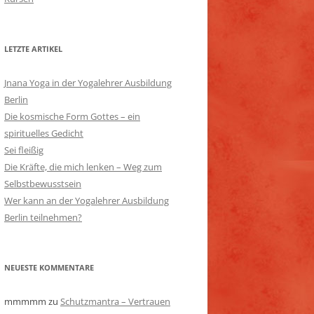
LETZTE ARTIKEL
Jnana Yoga in der Yogalehrer Ausbildung
Berlin
Die kosmische Form Gottes – ein
spirituelles Gedicht
Sei fleißig
Die Kräfte, die mich lenken – Weg zum
Selbstbewusstsein
Wer kann an der Yogalehrer Ausbildung
Berlin teilnehmen?
NEUESTE KOMMENTARE
mmmmm
zu
Schutzmantra – Vertrauen