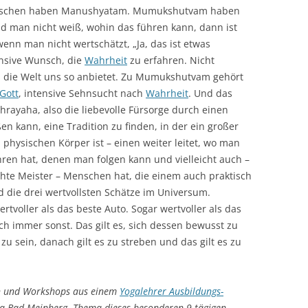
enschen haben Manushyatam. Mumukshutvam haben
nd man nicht weiß, wohin das führen kann, dann ist
enn man nicht wertschätzt, „Ja, das ist etwas
nsive Wunsch, die
Wahrheit
zu erfahren. Nicht
s die Welt uns so anbietet. Zu Mumukshutvam gehört
Gott
, intensive Sehnsucht nach
Wahrheit
. Und das
rayaha, also die liebevolle Fürsorge durch einen
en kann, eine Tradition zu finden, in der ein großer
physischen Körper ist – einen weiter leitet, wo man
hren hat, denen man folgen kann und vielleicht auch –
chte Meister – Menschen hat, die einem auch praktisch
d die drei wertvollsten Schätze im Universum.
ertvoller als das beste Auto. Sogar wertvoller als das
ch immer sonst. Das gilt es, sich dessen bewusst zu
 sein, danach gilt es zu streben und das gilt es zu
gen und Workshops aus einem
Yogalehrer Ausbildungs-
a Bad Meinberg. Thema dieses besonderen 9-tägigen