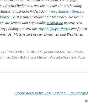
r „Viveka Chudamani, das Kleinod der Unterscheidung,
 Sanskrit Ausdrücke findest du im
Yoga Sanskrit Glossar
.
fänger
. Er ist vielmehr gedacht für Menschen, die sich in
oga, auskennen und regelmäßig
Meditation
praktizieren,
n. Yoga Anfängern wird das
Yoga
Anfänger-Portal
empfohlen.
nner der Materie gibt es hier Einsichten und Weisheiten
13
von
Vedantin
unter
Jnana Yoga
,
Mantra
,
Shankara
,
Viveka
rahman
,
Geist
,
Gott
,
Jnana
,
Mensch
,
Vedanta
,
Wahrheit
,
Yoga
Strebe nach Befreiung, Samadhi, Erleuchtung
→