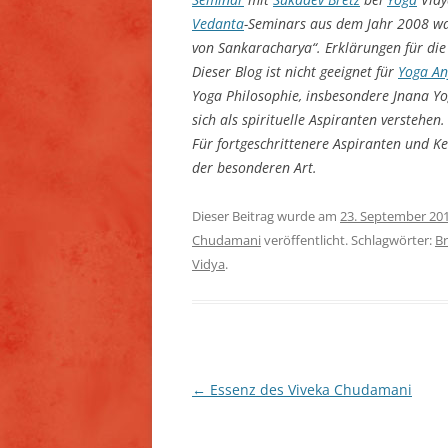
Vedanta
-Seminars aus dem Jahr 2008 wa
von Sankaracharya“. Erklärungen für die
Dieser Blog ist nicht geeignet für
Yoga An
Yoga Philosophie, insbesondere Jnana Y
sich als spirituelle Aspiranten verstehe
Für fortgeschrittenere Aspiranten und Ke
der besonderen Art.
Dieser Beitrag wurde am
23. September 20
Chudamani
veröffentlicht. Schlagwörter:
B
Vidya
.
Beitragsnavigation
←
Essenz des Viveka Chudamani