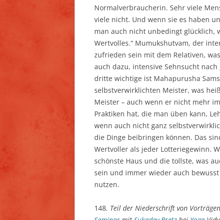
Normalverbraucherin. Sehr viele M
viele nicht. Und wenn sie es haben u
man auch nicht unbedingt glücklich, w
Wertvolles.“ Mumukshutvam, der inte
zufrieden sein mit dem Relativen, wa
auch dazu, intensive Sehnsucht nach
dritte wichtige ist Mahapurusha Samsh
selbstverwirklichten Meister, was heiß
Meister – auch wenn er nicht mehr im 
Praktiken hat, die man üben kann, Le
wenn auch nicht ganz selbstverwirkli
die Dinge beibringen können. Das sin
Wertvoller als jeder Lotteriegewinn. W
schönste Haus und die tollste, was au
sein und immer wieder auch bewusst zu
nutzen.
148
. Teil der Niederschrift von Vorträ
Seminar
mit
Sukadev Bretz
bei
Yoga
Vidy