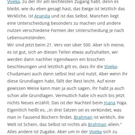
Viveka
, zu der ihr am leichtesten Zugang habt, denn es
bleibt, wie du eben gesagt hast, das Ewige ist letztlich das
Wirkliche, ist
Ananda
und ist das Selbst. Manchen liegt
eine Unterscheidung besonders zu machen und andere
nutzen verschiedene Formen der Unterscheidung je nach
Lebensumständen.
Wir sind jetzt beim 21. Vers von über 500. Aber ich meine,
es ist gut, sich an diesen Teilen etwas aufzuhalten, wir
werden dann nachher irgendwann ein bisschen
beschleunigen und letztlich gilt es, dass ihr die
Viveka
-
Chudamani auch dann selbst lest und nutzt. Aber wenn ihr
diese Grundlagen habt, fällt der Rest leicht. Auf einer
gewissen Weise kann man ja auch sagen, ihr habt ja auch
schon alle Grundlagen. Vermutlich habe ich euch bis jetzt
nichts Neues erzählt. Das ist der Nachteil beim
Jnana
Yoga.
Eigentlich heißt es, „In drei Sätzen sei es verkündet, was
man in Tausend Büchern findet,
Brahman
ist wirklich, die
Welt ist Schein, das Selbst ist nichts als
Brahman
allein.“
Alles andere ist Zugabe. Aber um in der
Viveka
sich zu