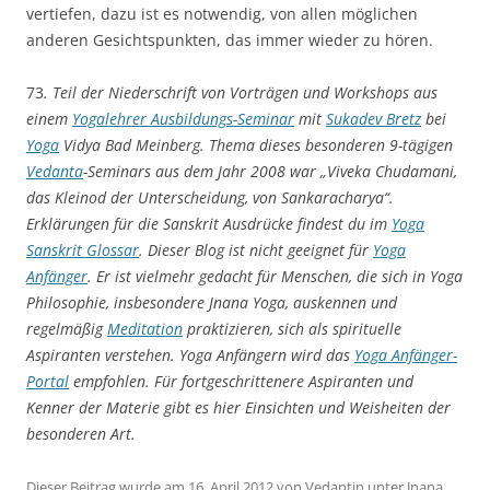
vertiefen, dazu ist es notwendig, von allen möglichen
anderen Gesichtspunkten, das immer wieder zu hören.
73
. Teil der Niederschrift von Vorträgen und Workshops aus
einem
Yogalehrer Ausbildungs-Seminar
mit
Sukadev Bretz
bei
Yoga
Vidya Bad Meinberg. Thema dieses besonderen 9-tägigen
Vedanta
-Seminars aus dem Jahr 2008 war „Viveka Chudamani,
das Kleinod der Unterscheidung, von Sankaracharya“.
Erklärungen für die Sanskrit Ausdrücke findest du im
Yoga
Sanskrit Glossar
. Dieser Blog ist nicht geeignet für
Yoga
Anfänger
. Er ist vielmehr gedacht für Menschen, die sich in Yoga
Philosophie, insbesondere Jnana Yoga, auskennen und
regelmäßig
Meditation
praktizieren, sich als spirituelle
Aspiranten verstehen. Yoga Anfängern wird das
Yoga
Anfänger-
Portal
empfohlen. Für fortgeschrittenere Aspiranten und
Kenner der Materie gibt es hier Einsichten und Weisheiten der
besonderen Art.
Dieser Beitrag wurde am
16. April 2012
von
Vedantin
unter
Jnana