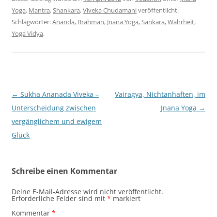
Yoga
,
Mantra
,
Shankara
,
Viveka Chudamani
veröffentlicht.
Schlagwörter:
Ananda
,
Brahman
,
Jnana Yoga
,
Sankara
,
Wahrheit
,
Yoga Vidya
.
Beitragsnavigation
←
Sukha Ananada Viveka –
Vairagya, Nichtanhaften, im
Unterscheidung zwischen
Jnana Yoga
→
vergänglichem und ewigem
Glück
Schreibe einen Kommentar
Deine E-Mail-Adresse wird nicht veröffentlicht.
Erforderliche Felder sind mit
*
markiert
Kommentar
*