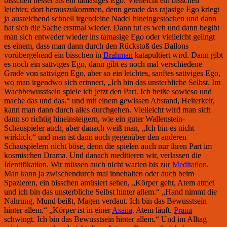
bisschen besser als ein tamasiges Ego. Vielleicht ein bisschen
leichter, dort herauszukommen, denn gerade das rajasige Ego kriegt
ja ausreichend schnell irgendeine Nadel hineingestochen und dann
hat sich die Sache erstmal wieder. Dann tut es weh und dann begibt
man sich entweder wieder ins tamasige Ego oder vielleicht gelingt
es einem, dass man dann durch den Rückstoß des Ballons
vorübergehend ein bisschen in
Brahman
katapultiert wird. Dann gibt
es noch ein sattviges Ego, dann gibt es noch mal verschiedene
Grade von sattvigen Ego, aber so ein leichtes, sanftes sattviges Ego,
wo man irgendwo sich erinnert, „Ich bin das unsterbliche Selbst. Im
Wachbewusstsein spiele ich jetzt den Part. Ich heiße sowieso und
mache das und das.“ und mit einem gewissen Abstand, Heiterkeit,
kann man dann durch alles durchgehen. Vielleicht wird man sich
dann so richtig hineinsteigern, wie ein guter Wallenstein-
Schauspieler auch, aber danach weiß man, „Ich bin es nicht
wirklich.“ und man ist dann auch gegenüber den anderen
Schauspielern nicht böse, denn die spielen auch nur ihren Part im
kosmischen Drama. Und danach meditieren wir, verlassen die
Identifikation. Wir müssen auch nicht warten bis zur
Meditation
.
Man kann ja zwischendurch mal innehalten oder auch beim
Spazieren, ein bisschen amüsiert sehen, „Körper geht, Atem atmet
und ich bin das unsterbliche Selbst hinter allem.“ „Hand nimmt die
Nahrung, Mund beißt, Magen verdaut. Ich bin das Bewusstsein
hinter allem.“ „Körper ist in einer
Asana
. Atem läuft.
Prana
schwingt. Ich bin das Bewusstsein hinter allem.“ Und im Alltag