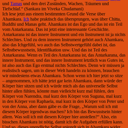
und
Tamas
und den drei Zuständen, Wachen, Träumen und
Tiefschlaf.“ (Sankara im Viveka Chudamani)
Ich lese jetzt aus einem bestimmten Grund die Verse über
Ahamkara.
Ich
habe praktisch das übersprungen, was über Chitta,
Buddhi und Manas geht. Ahamkara ist das Ego und das ist ein Teil
vom Antarkarana. Das ist jetzt eine interessante Geschichte.
Antarkarana ist das innere Instrument und ein Instrument ist ja nichts
Schlechtes. Und zu dem inneren Instrument gehört auch Ahamkara,
also das Ichgefühl, wo auch das Selbstwertgefühl dabei ist, das
Selbstbewusstsein, Identifikation usw. Und das ist Teil des
Antarkarana. Wenn es Teil des Antarkarana ist, das Antarkarana, das
innere Instrument, und das innere Instrument letztlich was Gutes ist,
ist also auch das Ego erstmal nichts Schlechtes. Denn wir müssen ja
realistisch sagen, um in dieser Welt handeln zu können, brauchen
wir mindestens etwas Ahamkara. Schon wenn ich hier jetzt so sitze
– angenommen, ich hätte jetzt gar kein Ahamkara, dann würde der
Körper hier sitzen und ich würde mich als das universelle Selbst
hinter allen fühlen, könnte man vielleicht kurz mal fühlen, den
Körper von Narendra, mal kurz den Körper von Suguna, mal kurz
in den Körper von Raphaela, mal kurz in den Körper von Peter und
von der Anna, aber dann gäbe es die Frage, „Warum soll ich mit
diesem Körper irgendwas machen? Ich bin das Bewusstsein hinter
allem. Was soll ich mit diesem Körper hier anstellen?“ Also, ein
bisschen Ahamkara ist nötig, damit ich die Aufgaben erfüllen kann.
Und so, dieses unendliche Selbst spiegelt sich in Ahamkara wider