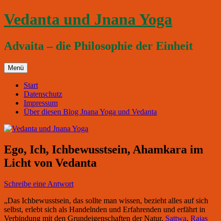
Zum
Vedanta und Jnana Yoga
Inhalt
springen
Advaita – die Philosophie der Einheit
Menü
Start
Datenschutz
Impressum
Über diesen Blog Jnana Yoga und Vedanta
Ego, Ich, Ichbewusstsein, Ahamkara im
Licht von Vedanta
Schreibe eine Antwort
„Das Ichbewusstsein, das sollte man wissen, bezieht alles auf sich
selbst, erlebt sich als Handelnden und Erfahrenden und erfährt in
Verbindung mit den Grundeigenschaften der Natur,
Sattwa
,
Rajas