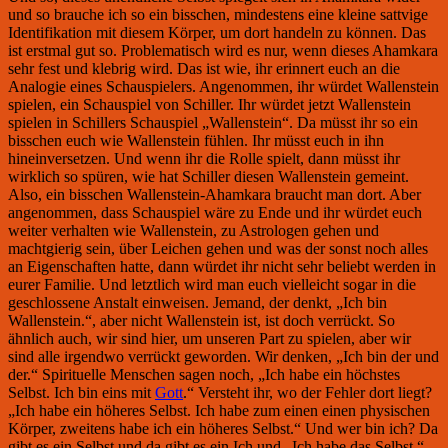
und so brauche ich so ein bisschen, mindestens eine kleine sattvige
Identifikation mit diesem Körper, um dort handeln zu können. Das
ist erstmal gut so. Problematisch wird es nur, wenn dieses Ahamkara
sehr fest und klebrig wird. Das ist wie, ihr erinnert euch an die
Analogie eines Schauspielers. Angenommen, ihr würdet Wallenstein
spielen, ein Schauspiel von Schiller. Ihr würdet jetzt Wallenstein
spielen in Schillers Schauspiel „Wallenstein“. Da müsst ihr so ein
bisschen euch wie Wallenstein fühlen. Ihr müsst euch in ihn
hineinversetzen. Und wenn ihr die Rolle spielt, dann müsst ihr
wirklich so spüren, wie hat Schiller diesen Wallenstein gemeint.
Also, ein bisschen Wallenstein-Ahamkara braucht man dort. Aber
angenommen, dass Schauspiel wäre zu Ende und ihr würdet euch
weiter verhalten wie Wallenstein, zu Astrologen gehen und
machtgierig sein, über Leichen gehen und was der sonst noch alles
an Eigenschaften hatte, dann würdet ihr nicht sehr beliebt werden in
eurer Familie. Und letztlich wird man euch vielleicht sogar in die
geschlossene Anstalt einweisen. Jemand, der denkt, „Ich bin
Wallenstein.“, aber nicht Wallenstein ist, ist doch verrückt. So
ähnlich auch, wir sind hier, um unseren Part zu spielen, aber wir
sind alle irgendwo verrückt geworden. Wir denken, „Ich bin der und
der.“ Spirituelle Menschen sagen noch, „Ich habe ein höchstes
Selbst. Ich bin eins mit
Gott
.“ Versteht ihr, wo der Fehler dort liegt?
„Ich habe ein höheres Selbst. Ich habe zum einen einen physischen
Körper, zweitens habe ich ein höheres Selbst.“ Und wer bin ich? Da
gibt es ein Selbst und da gibt es ein Ich und „Ich habe das Selbst.“