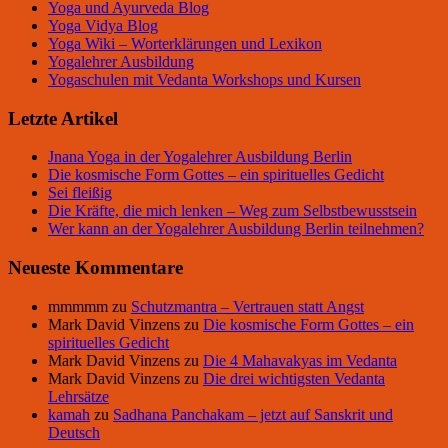
Yoga und Ayurveda Blog
Yoga Vidya Blog
Yoga Wiki – Worterklärungen und Lexikon
Yogalehrer Ausbildung
Yogaschulen mit Vedanta Workshops und Kursen
Letzte Artikel
Jnana Yoga in der Yogalehrer Ausbildung Berlin
Die kosmische Form Gottes – ein spirituelles Gedicht
Sei fleißig
Die Kräfte, die mich lenken – Weg zum Selbstbewusstsein
Wer kann an der Yogalehrer Ausbildung Berlin teilnehmen?
Neueste Kommentare
mmmmm
zu
Schutzmantra – Vertrauen statt Angst
Mark David Vinzens
zu
Die kosmische Form Gottes – ein
spirituelles Gedicht
Mark David Vinzens
zu
Die 4 Mahavakyas im Vedanta
Mark David Vinzens
zu
Die drei wichtigsten Vedanta
Lehrsätze
kamah
zu
Sadhana Panchakam – jetzt auf Sanskrit und
Deutsch