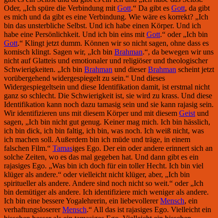
Oder, „Ich spüre die Verbindung mit
Gott
.“ Da gibt es
Gott
, da gibt
es mich und da gibt es eine Verbindung. Wie wäre es korrekt? „Ich
bin das unsterbliche Selbst. Und ich habe einen Körper. Und ich
habe eine Persönlichkeit. Und ich bin eins mit
Gott
.“ oder „Ich bin
Gott
.“ Klingt jetzt dumm. Können wir so nicht sagen, ohne dass es
komisch klingt. Sagen wir, „Ich bin
Brahman
.“, da bewegen wir uns
nicht auf Glatteis und emotionaler und religiöser und theologischer
Schwierigkeiten. „Ich bin
Brahman
und dieser
Brahman
scheint jetzt
vorübergehend widergespiegelt zu sein.“ Und dieses
Widergespiegeltsein und diese Identifikation damit, ist erstmal nicht
ganz so schlecht. Die Schwierigkeit ist, sie wird zu krass. Und diese
Identifikation kann noch dazu tamasig sein und sie kann rajasig sein.
Wir identifizieren uns mit diesem Körper und mit diesem
Geist
und
sagen, „Ich bin nicht gut genug. Keiner mag mich. Ich bin hässlich,
ich bin dick, ich bin faltig, ich bin, was noch. Ich weiß nicht, was
ich machen soll. Außerdem bin ich müde und träge, in einem
falschen Film.“
Tamas
iges Ego. Der ein oder andere erinnert sich an
solche Zeiten, wo es das mal gegeben hat. Und dann gibt es ein
rajasiges Ego. „Was bin ich doch für ein toller Hecht. Ich bin viel
klüger als andere.“ oder vielleicht nicht klüger, aber, „Ich bin
spiritueller als andere. Andere sind noch nicht so weit.“ oder „Ich
bin demütiger als andere. Ich identifiziere mich weniger als andere.
Ich bin eine bessere Yogalehrerin, ein liebevollerer
Mensch
, ein
verhaftungsloserer
Mensch
.“ All das ist rajasiges Ego. Vielleicht ein