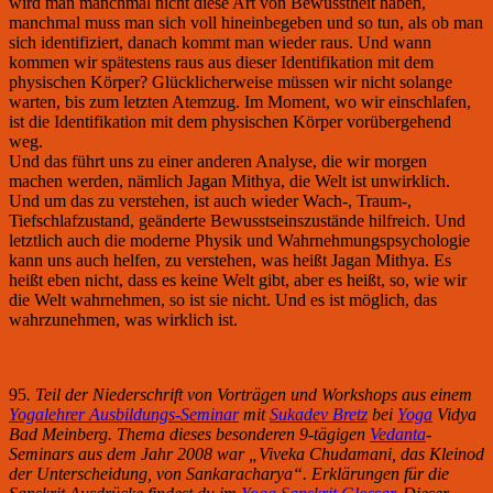
wird man manchmal nicht diese Art von Bewusstheit haben,
manchmal muss man sich voll hineinbegeben und so tun, als ob man
sich identifiziert, danach kommt man wieder raus. Und wann
kommen wir spätestens raus aus dieser Identifikation mit dem
physischen Körper? Glücklicherweise müssen wir nicht solange
warten, bis zum letzten Atemzug. Im Moment, wo wir einschlafen,
ist die Identifikation mit dem physischen Körper vorübergehend
weg.
Und das führt uns zu einer anderen Analyse, die wir morgen
machen werden, nämlich Jagan Mithya, die Welt ist unwirklich.
Und um das zu verstehen, ist auch wieder Wach-, Traum-,
Tiefschlafzustand, geänderte Bewusstseinszustände hilfreich. Und
letztlich auch die moderne Physik und Wahrnehmungspsychologie
kann uns auch helfen, zu verstehen, was heißt Jagan Mithya. Es
heißt eben nicht, dass es keine Welt gibt, aber es heißt, so, wie wir
die Welt wahrnehmen, so ist sie nicht. Und es ist möglich, das
wahrzunehmen, was wirklich ist.
95
. Teil der Niederschrift von Vorträgen und Workshops aus einem
Yogalehrer Ausbildungs-Seminar
mit
Sukadev Bretz
bei
Yoga
Vidya
Bad Meinberg. Thema dieses besonderen 9-tägigen
Vedanta
-
Seminars aus dem Jahr 2008 war „Viveka Chudamani, das Kleinod
der Unterscheidung, von Sankaracharya“. Erklärungen für die