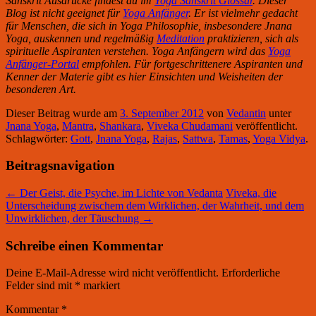
Sanskrit Ausdrücke findest du im
Yoga Sanskrit Glossar
. Dieser
Blog ist nicht geeignet für
Yoga Anfänger
. Er ist vielmehr gedacht
für Menschen, die sich in Yoga Philosophie, insbesondere Jnana
Yoga, auskennen und regelmäßig
Meditation
praktizieren, sich als
spirituelle Aspiranten verstehen. Yoga Anfängern wird das
Yoga
Anfänger-Portal
empfohlen. Für fortgeschrittenere Aspiranten und
Kenner der Materie gibt es hier Einsichten und Weisheiten der
besonderen Art.
Dieser Beitrag wurde am
3. September 2012
von
Vedantin
unter
Jnana Yoga
,
Mantra
,
Shankara
,
Viveka Chudamani
veröffentlicht.
Schlagwörter:
Gott
,
Jnana Yoga
,
Rajas
,
Sattwa
,
Tamas
,
Yoga Vidya
.
Beitragsnavigation
←
Der Geist, die Psyche, im Lichte von Vedanta
Viveka, die
Unterscheidung zwischem dem Wirklichen, der Wahrheit, und dem
Unwirklichen, der Täuschung
→
Schreibe einen Kommentar
Deine E-Mail-Adresse wird nicht veröffentlicht.
Erforderliche
Felder sind mit
*
markiert
Kommentar
*