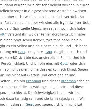
te, dann würdet ihr nicht sehr beliebt werden in eurer
ielleicht sogar in die geschlossene Anstalt einweisen.
.“, aber nicht Wallenstein ist, ist doch verrückt. So
n Part zu spielen, aber wir sind alle irgendwo verrückt
nd der.“ Spirituelle Menschen sagen noch, „Ich habe
ott
.“ Versteht ihr, wo der Fehler dort liegt? „Ich habe
en einen physischen Körper, zweitens habe ich ein
ibt es ein Selbst und da gibt es ein Ich und „Ich habe
bindung mit
Gott
.“ Da gibt es
Gott
, da gibt es mich und
s korrekt? „Ich bin das unsterbliche Selbst. Und ich
Persönlichkeit. Und ich bin eins mit
Gott
.“ oder „Ich
wir so nicht sagen, ohne dass es komisch klingt. Sagen
wir uns nicht auf Glatteis und emotionaler und
keiten. „Ich bin
Brahman
und dieser
Brahman
scheint
zu sein.“ Und dieses Widergespiegeltsein und diese
ganz so schlecht. Die Schwierigkeit ist, sie wird zu
och dazu tamasig sein und sie kann rajasig sein. Wir
 und mit diesem
Geist
und sagen, „Ich bin nicht gut