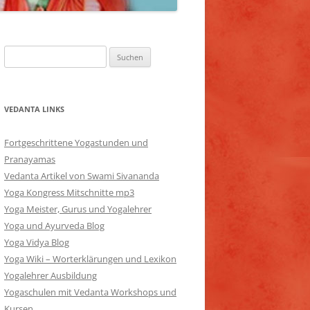
Suchen
nach:
VEDANTA LINKS
Fortgeschrittene Yogastunden und
Pranayamas
Vedanta Artikel von Swami Sivananda
Yoga Kongress Mitschnitte mp3
Yoga Meister, Gurus und Yogalehrer
Yoga und Ayurveda Blog
Yoga Vidya Blog
Yoga Wiki – Worterklärungen und Lexikon
Yogalehrer Ausbildung
Yogaschulen mit Vedanta Workshops und
Kursen