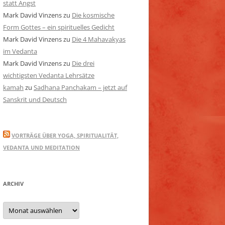
statt Angst
Mark David Vinzens
zu
Die kosmische
Form Gottes – ein spirituelles Gedicht
Mark David Vinzens
zu
Die 4 Mahavakyas
im Vedanta
Mark David Vinzens
zu
Die drei
wichtigsten Vedanta Lehrsätze
kamah
zu
Sadhana Panchakam – jetzt auf
Sanskrit und Deutsch
VORTRÄGE ÜBER YOGA, SPIRITUALITÄT,
VEDANTA UND MEDITATION
ARCHIV
Archiv