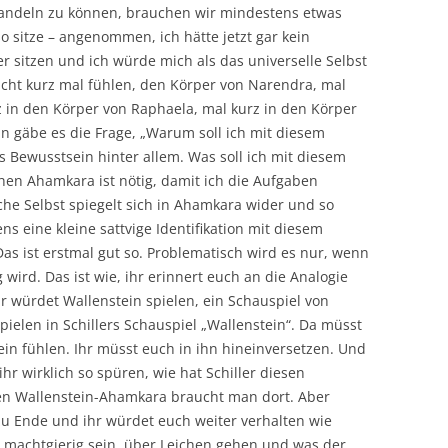
 handeln zu können, brauchen wir mindestens etwas
o sitze – angenommen, ich hätte jetzt gar kein
 sitzen und ich würde mich als das universelle Selbst
eicht kurz mal fühlen, den Körper von Narendra, mal
 in den Körper von Raphaela, mal kurz in den Körper
n gäbe es die Frage, „Warum soll ich mit diesem
 Bewusstsein hinter allem. Was soll ich mit diesem
schen Ahamkara ist nötig, damit ich die Aufgaben
che Selbst spiegelt sich in Ahamkara wider und so
s eine kleine sattvige Identifikation mit diesem
as ist erstmal gut so. Problematisch wird es nur, wenn
wird. Das ist wie, ihr erinnert euch an die Analogie
 würdet Wallenstein spielen, ein Schauspiel von
 spielen in Schillers Schauspiel „Wallenstein“. Da müsst
ein fühlen. Ihr müsst euch in ihn hineinversetzen. Und
ihr wirklich so spüren, wie hat Schiller diesen
hen Wallenstein-Ahamkara braucht man dort. Aber
 Ende und ihr würdet euch weiter verhalten wie
 machtgierig sein, über Leichen gehen und was der