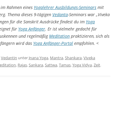
gs im Rahmen eines
Yogalehrer Ausbildungs-Seminars
mit
rg. Thema dieses 9-tägigen
Vedanta
-Seminars war „Viveka
gen für die Sanskrit Ausdrücke findest du im
Yoga
eeignet für
Yoga Anfänger
. Er ist vielmehr gedacht für
 auskennen und regelmäßig
Meditation
praktizieren, sich als
Anfängern wird das
Yoga Anfänger-Portal
empfohlen.
<
n
Vedantin
unter
Jnana Yoga
,
Mantra
,
Shankara
,
Viveka
editation
,
Rajas
,
Sankara
,
Sattwa
,
Tamas
,
Yoga Vidya
,
Zeit
.