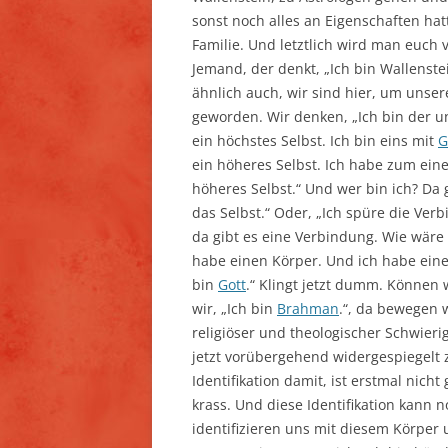
sonst noch alles an Eigenschaften hat
Familie. Und letztlich wird man euch v
Jemand, der denkt, „Ich bin Wallenstein
ähnlich auch, wir sind hier, um unsere
geworden. Wir denken, „Ich bin der u
ein höchstes Selbst. Ich bin eins mit
G
ein höheres Selbst. Ich habe zum ein
höheres Selbst.“ Und wer bin ich? Da g
das Selbst.“ Oder, „Ich spüre die Ver
da gibt es eine Verbindung. Wie wäre e
habe einen Körper. Und ich habe eine 
bin
Gott
.“ Klingt jetzt dumm. Können 
wir, „Ich bin
Brahman
.“, da bewegen 
religiöser und theologischer Schwierig
jetzt vorübergehend widergespiegelt 
Identifikation damit, ist erstmal nicht 
krass. Und diese Identifikation kann n
identifizieren uns mit diesem Körper