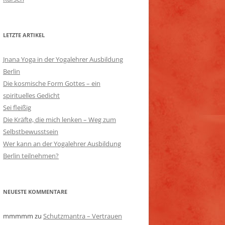
LETZTE ARTIKEL
Jnana Yoga in der Yogalehrer Ausbildung
Berlin
Die kosmische Form Gottes – ein
spirituelles Gedicht
Sei fleißig
Die Kräfte, die mich lenken – Weg zum
Selbstbewusstsein
Wer kann an der Yogalehrer Ausbildung
Berlin teilnehmen?
NEUESTE KOMMENTARE
mmmmm
zu
Schutzmantra – Vertrauen