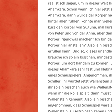
realistisch sagen, um in dieser Welt
Ahamkara. Schon wenn ich hier jetzt s
Ahamkara, dann würde der Körper hier
hinter allen fühlen, könnte man viell
kurz den Körper von Suguna, mal kurz
von Peter und von der Anna, aber dan
Körper irgendwas machen? Ich bin das
Körper hier anstellen?“ Also, ein bis
erfüllen kann. Und so, dieses unendli
brauche ich so ein bisschen, mindesten
Körper, um dort handeln zu können. D
dieses Ahamkara sehr fest und klebrig 
eines Schauspielers. Angenommen, ihr
Schiller. Ihr würdet jetzt Wallenstein
ihr so ein bisschen euch wie Wallenst
wenn ihr die Rolle spielt, dann müsst 
Wallenstein gemeint. Also, ein bissc
angenommen, dass Schauspiel wäre zu
Wallenstein, zu Astrologen gehen und