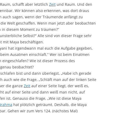
aum, schafft aber letztlich
Zeit
und Raum. Und den
kennbar. Wir können also erkennen, was dort draus
kann auch sagen, wenn der Träumende anfängt zu
die Welt geschaffen. Wenn man jetzt aber beobachten
n in diesem Moment zu träumen?“
s unsterbliche Selbst?“ Alle sind von dieser Frage sehr
ht mit Maya beschäftigen.
rayani hat irgendwann mal euch die Aufgabe gegeben,
 beim Ausatmen einschlaft.“ Wer ist beim Einatmen
 eingeschlafen? Wie ist dieser Prozess des
l genau beobachtet?
ngeschlafen bist und dann überlegst, „Habe ich gerade
h auch wie die Frage, „Schläft man auf der linken Seite
 wer die ganze
Zeit
auf einer Seite liegt, der weiß es,
ht auf einer Seite und dann weiß man nicht, auf
en ist. Genauso die Frage, „Wie ist diese Maya
Brahma
hat plötzlich geträumt. Deshalb, die Maya
bar. Gehen wir zum Vers 124. (nächstes Mal)