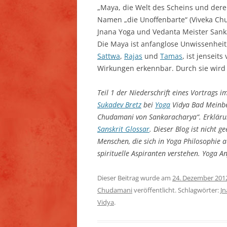
„Maya, die Welt des Scheins und dere
Namen „die Unoffenbarte“ (Viveka Ch
Jnana Yoga und Vedanta Meister Sanka
Die Maya ist anfanglose Unwissenheit
Sattwa
,
Rajas
und
Tamas
, ist jensei
Wirkungen erkennbar. Durch sie wird
Teil 1 der Niederschrift eines Vortrags
Sukadev Bretz
bei
Yoga
Vidya Bad Meinbe
Chudamani von Sankaracharya“. Erklärun
Sanskrit Glossar
. Dieser Blog ist nicht g
Menschen, die sich in Yoga Philosophie
spirituelle Aspiranten verstehen. Yoga 
Dieser Beitrag wurde am
24. Dezember 201
Chudamani
veröffentlicht. Schlagwörter:
J
Vidya
.