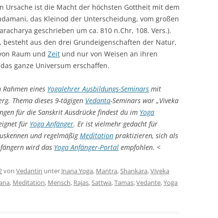
n Ursache ist die Macht der höchsten Gottheit mit dem
udamani, das Kleinod der Unterscheidung, vom großen
racharya geschrieben um ca. 810 n.Chr, 108. Vers.).
, besteht aus den drei Grundeigenschaften der Natur,
ts von Raum und
Zeit
und nur von Weisen an ihren
 das ganze Universum erschaffen.
 im Rahmen eines
Yogalehrer Ausbildungs-Seminars
mit
rg. Thema dieses 9-tägigen
Vedanta
-Seminars war „Viveka
gen für die Sanskrit Ausdrücke findest du im
Yoga
eeignet für
Yoga Anfänger
. Er ist vielmehr gedacht für
 auskennen und regelmäßig
Meditation
praktizieren, sich als
Anfängern wird das
Yoga Anfänger-Portal
empfohlen.
<
2
von
Vedantin
unter
Jnana Yoga
,
Mantra
,
Shankara
,
Viveka
nana
,
Meditation
,
Mensch
,
Rajas
,
Sattwa
,
Tamas
,
Vedante
,
Yoga