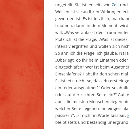
ungeteilt. Sie ist jenseits von
Zeit
und R
Weisen ist sie an ihren Wirkungen er
geworden ist. Es ist letztlich, man 
träumen, dann, in dem Moment, wird 
will, „Was veranlasst den Träumende
Plötzlich ist die Frage, „Was ist diese
intensiv ergriffen und wollen sich nic
So ähnlich die Frage, ich glaube, Na
„Überlegt, ob ihr beim Einatmen oder
eingeschlafen? Wer ist beim Ausatmen
Einschlafens? Habt ihr den schon ma
Es ist jetzt nicht so, dass du erst ei
ein- oder ausgeatmet?“ Oder so ähnlic
oder auf der rechten Seite ein?“ Gut,
aber die meisten Menschen liegen nic
welcher Seite liegend man eingeschlaf
passiert?“, ist nicht in Worte fassbar.
bleibt stets und beständig unergründ