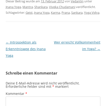
Dieser Beitrag wurde am
13. Februar 2012
von
Vedantin
unter
Jnana Yoga
,
Mantra
,
Shankara
,
Viveka Chudamani
veröffentlicht.
Schlagwörter:
Geist
,
Jnana Yoga
,
Karma
,
Prana
,
Sankara
,
Yoga Vidya
.
Beitragsnavigation
←
Introspektion als
Wer erreicht Vollkommenheit
Erkenntnisweg des Jnana
im Yoga?
→
Yoga
Schreibe einen Kommentar
Deine E-Mail-Adresse wird nicht veröffentlicht.
Erforderliche Felder sind mit
*
markiert
Kommentar
*