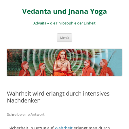
Zum
Inhalt
Vedanta und Jnana Yoga
springen
Advaita – die Philosophie der Einheit
Menü
Wahrheit wird erlangt durch intensives
Nachdenken
Schreibe eine Antwort
„Sicherheit in Bezug auf
Wahrheit
erlangt man durch