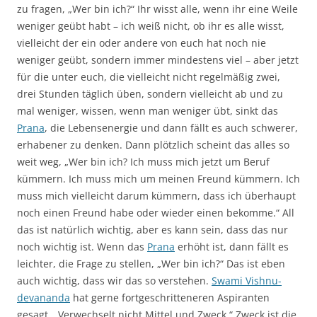
zu fragen, „Wer bin ich?“ Ihr wisst alle, wenn ihr eine Weile
weniger geübt habt – ich weiß nicht, ob ihr es alle wisst,
vielleicht der ein oder andere von euch hat noch nie
weniger geübt, sondern immer mindestens viel – aber jetzt
für die unter euch, die vielleicht nicht regelmäßig zwei,
drei Stunden täglich üben, sondern vielleicht ab und zu
mal weniger, wissen, wenn man weniger übt, sinkt das
Prana
, die Lebensenergie und dann fällt es auch schwerer,
erhabener zu denken. Dann plötzlich scheint das alles so
weit weg, „Wer bin ich? Ich muss mich jetzt um Beruf
kümmern. Ich muss mich um meinen Freund kümmern. Ich
muss mich vielleicht darum kümmern, dass ich überhaupt
noch einen Freund habe oder wieder einen bekomme.“ All
das ist natürlich wichtig, aber es kann sein, dass das nur
noch wichtig ist. Wenn das
Prana
erhöht ist, dann fällt es
leichter, die Frage zu stellen, „Wer bin ich?“ Das ist eben
auch wichtig, dass wir das so verstehen.
Swami Vishnu-
devananda
hat gerne fortgeschritteneren Aspiranten
gesagt, „Verwechselt nicht Mittel und Zweck.“ Zweck ist die