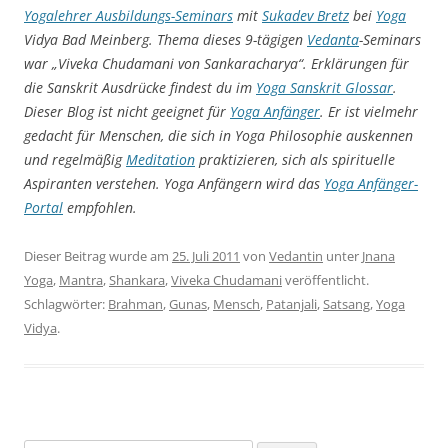
Yogalehrer Ausbildungs-Seminars
mit
Sukadev Bretz
bei
Yoga
Vidya Bad Meinberg. Thema dieses 9-tägigen
Vedanta
-Seminars
war „Viveka Chudamani von Sankaracharya“. Erklärungen für
die Sanskrit Ausdrücke findest du im
Yoga Sanskrit Glossar
.
Dieser Blog ist nicht geeignet für
Yoga Anfänger
. Er ist vielmehr
gedacht für Menschen, die sich in Yoga Philosophie auskennen
und regelmäßig
Meditation
praktizieren, sich als spirituelle
Aspiranten verstehen. Yoga Anfängern wird das
Yoga Anfänger-
Portal
empfohlen.
Dieser Beitrag wurde am
25. Juli 2011
von
Vedantin
unter
Jnana
Yoga
,
Mantra
,
Shankara
,
Viveka Chudamani
veröffentlicht.
Schlagwörter:
Brahman
,
Gunas
,
Mensch
,
Patanjali
,
Satsang
,
Yoga
Vidya
.