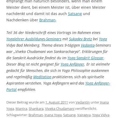
empfängt man natürlich besonders, wenn man einem
Meister dient, bei einem Meister ist, über einen Meister
nachdenkt und damit ist das auch
Satsang
und
Nachdenken über
Brahman
.
Teil 36 der Niederschrift eines Vortrags im Rahmen eines
Yogalehrer Ausbildungs-Seminars
mit
Sukadev Bretz
bei
Yoga
Vidya Bad Meinberg. Thema dieses 9-tägigen
Vedanta
-Seminars
war „Viveka Chudamani von Sankaracharya“. Erklärungen für
die Sanskrit Ausdrücke findest du im
Yoga Sanskrit Glossar
.
Dieser Blog ist nicht geeignet für
Yoga Anfänger
. Er ist vielmehr
gedacht für Menschen, die sich in Yoga Philosophie auskennen
und regelmäßig
Meditation
praktizieren, sich als spirituelle
Aspiranten verstehen. Yoga Anfängern wird das
Yoga Anfänger-
Portal
empfohlen.
Dieser Beitrag wurde am
1. August 2011
von
Vedantin
unter
Jnana
Yoga
,
Mantra
,
Shankara
,
Viveka Chudamani
veröffentlicht.
Schlagwörter:
Brahman
,
Jnana Yoga
,
Satsang
,
Vairagya
,
Yoga Vidya
.