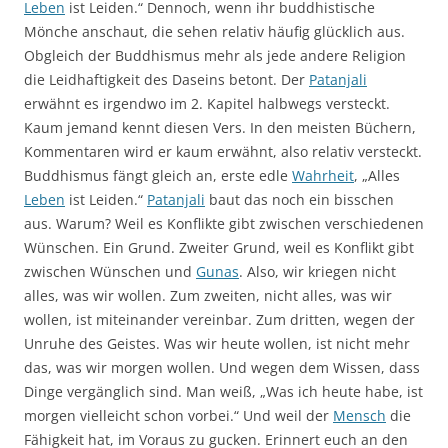
Leben
ist Leiden.“ Dennoch, wenn ihr buddhistische
Mönche anschaut, die sehen relativ häufig glücklich aus.
Obgleich der Buddhismus mehr als jede andere Religion
die Leidhaftigkeit des Daseins betont. Der
Patanjali
erwähnt es irgendwo im 2. Kapitel halbwegs versteckt.
Kaum jemand kennt diesen Vers. In den meisten Büchern,
Kommentaren wird er kaum erwähnt, also relativ versteckt.
Buddhismus fängt gleich an, erste edle
Wahrheit
, „Alles
Leben
ist Leiden.“
Patanjali
baut das noch ein bisschen
aus. Warum? Weil es Konflikte gibt zwischen verschiedenen
Wünschen. Ein Grund. Zweiter Grund, weil es Konflikt gibt
zwischen Wünschen und
Gunas
. Also, wir kriegen nicht
alles, was wir wollen. Zum zweiten, nicht alles, was wir
wollen, ist miteinander vereinbar. Zum dritten, wegen der
Unruhe des Geistes. Was wir heute wollen, ist nicht mehr
das, was wir morgen wollen. Und wegen dem Wissen, dass
Dinge vergänglich sind. Man weiß, „Was ich heute habe, ist
morgen vielleicht schon vorbei.“ Und weil der
Mensch
die
Fähigkeit hat, im Voraus zu gucken. Erinnert euch an den