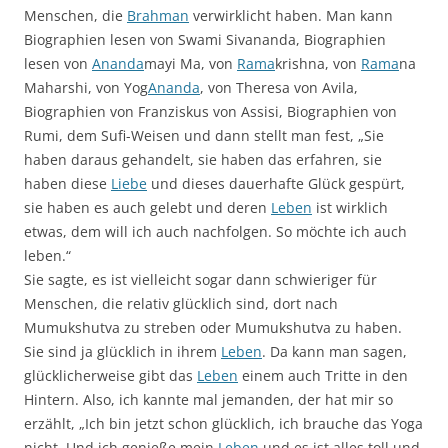
Menschen, die
Brahman
verwirklicht haben. Man kann
Biographien lesen von Swami Sivananda, Biographien
lesen von
Ananda
mayi Ma, von
Rama
krishna, von
Rama
na
Maharshi, von Yog
Ananda
, von Theresa von Avila,
Biographien von Franziskus von Assisi, Biographien von
Rumi, dem Sufi-Weisen und dann stellt man fest, „Sie
haben daraus gehandelt, sie haben das erfahren, sie
haben diese
Liebe
und dieses dauerhafte Glück gespürt,
sie haben es auch gelebt und deren
Leben
ist wirklich
etwas, dem will ich auch nachfolgen. So möchte ich auch
leben.“
Sie sagte, es ist vielleicht sogar dann schwieriger für
Menschen, die relativ glücklich sind, dort nach
Mumukshutva zu streben oder Mumukshutva zu haben.
Sie sind ja glücklich in ihrem
Leben
. Da kann man sagen,
glücklicherweise gibt das
Leben
einem auch Tritte in den
Hintern. Also, ich kannte mal jemanden, der hat mir so
erzählt, „Ich bin jetzt schon glücklich, ich brauche das Yoga
nicht. Und ich genieße mein
Leben
und es ist alles toll und