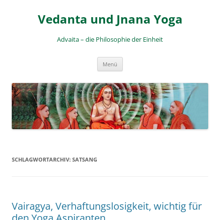
Zum
Inhalt
Vedanta und Jnana Yoga
springen
Advaita – die Philosophie der Einheit
Menü
SCHLAGWORTARCHIV:
SATSANG
Vairagya, Verhaftungslosigkeit, wichtig für
den Yoga Aspiranten