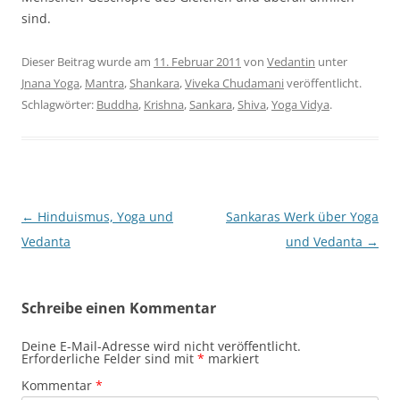
sind.
Dieser Beitrag wurde am
11. Februar 2011
von
Vedantin
unter
Jnana Yoga
,
Mantra
,
Shankara
,
Viveka Chudamani
veröffentlicht.
Schlagwörter:
Buddha
,
Krishna
,
Sankara
,
Shiva
,
Yoga Vidya
.
Beitragsnavigation
←
Hinduismus, Yoga und
Sankaras Werk über Yoga
Vedanta
und Vedanta
→
Schreibe einen Kommentar
Deine E-Mail-Adresse wird nicht veröffentlicht.
Erforderliche Felder sind mit
*
markiert
Kommentar
*