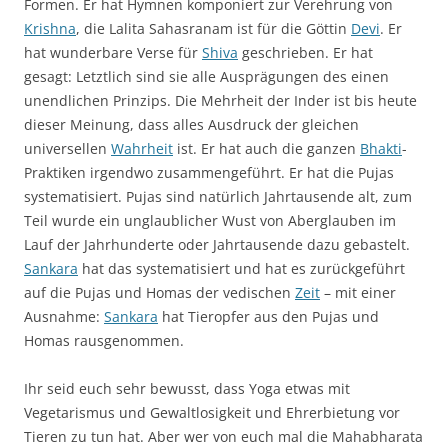
Formen. Er hat Hymnen komponiert zur Verehrung von
Krishna
, die Lalita Sahasranam ist für die Göttin
Devi
. Er
hat wunderbare Verse für
Shiva
geschrieben. Er hat
gesagt: Letztlich sind sie alle Ausprägungen des einen
unendlichen Prinzips. Die Mehrheit der Inder ist bis heute
dieser Meinung, dass alles Ausdruck der gleichen
universellen
Wahrheit
ist. Er hat auch die ganzen
Bhakti
-
Praktiken irgendwo zusammengeführt. Er hat die Pujas
systematisiert. Pujas sind natürlich Jahrtausende alt, zum
Teil wurde ein unglaublicher Wust von Aberglauben im
Lauf der Jahrhunderte oder Jahrtausende dazu gebastelt.
Sankara
hat das systematisiert und hat es zurückgeführt
auf die Pujas und Homas der vedischen
Zeit
– mit einer
Ausnahme:
Sankara
hat Tieropfer aus den Pujas und
Homas rausgenommen.
Ihr seid euch sehr bewusst, dass Yoga etwas mit
Vegetarismus und Gewaltlosigkeit und Ehrerbietung vor
Tieren zu tun hat. Aber wer von euch mal die Mahabharata