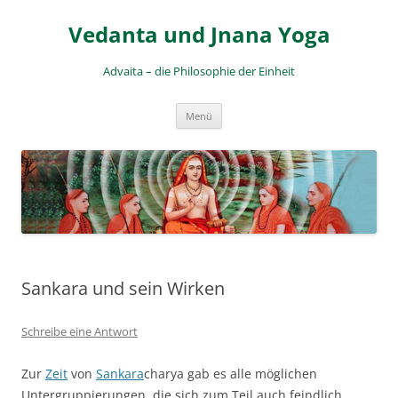
Zum
Inhalt
Vedanta und Jnana Yoga
springen
Advaita – die Philosophie der Einheit
Menü
Sankara und sein Wirken
Schreibe eine Antwort
Zur
Zeit
von
Sankara
charya gab es alle möglichen
Untergruppierungen, die sich zum Teil auch feindlich