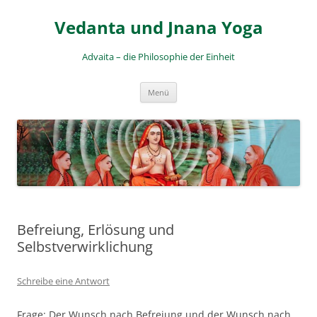
Zum
Inhalt
Vedanta und Jnana Yoga
springen
Advaita – die Philosophie der Einheit
Menü
Befreiung, Erlösung und
Selbstverwirklichung
Schreibe eine Antwort
Frage: Der Wunsch nach Befreiung und der Wunsch nach