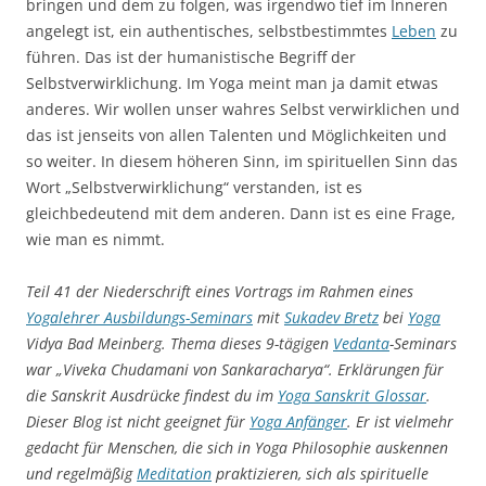
bringen und dem zu folgen, was irgendwo tief im Inneren
angelegt ist, ein authentisches, selbstbestimmtes
Leben
zu
führen. Das ist der humanistische Begriff der
Selbstverwirklichung. Im Yoga meint man ja damit etwas
anderes. Wir wollen unser wahres Selbst verwirklichen und
das ist jenseits von allen Talenten und Möglichkeiten und
so weiter. In diesem höheren Sinn, im spirituellen Sinn das
Wort „Selbstverwirklichung“ verstanden, ist es
gleichbedeutend mit dem anderen. Dann ist es eine Frage,
wie man es nimmt.
Teil 41 der Niederschrift eines Vortrags im Rahmen eines
Yogalehrer Ausbildungs-Seminars
mit
Sukadev Bretz
bei
Yoga
Vidya Bad Meinberg. Thema dieses 9-tägigen
Vedanta
-Seminars
war „Viveka Chudamani von Sankaracharya“. Erklärungen für
die Sanskrit Ausdrücke findest du im
Yoga Sanskrit Glossar
.
Dieser Blog ist nicht geeignet für
Yoga Anfänger
. Er ist vielmehr
gedacht für Menschen, die sich in Yoga Philosophie auskennen
und regelmäßig
Meditation
praktizieren, sich als spirituelle