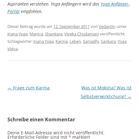
Aspiranten verstehen. Yoga Anfängern wird das
Yoga Anfänger-
Portal
empfohlen.
Dieser Beitrag wurde am
12. September 2011
von
Vedantin
unter
Jnana Yoga
,
Mantra
,
Shankara
,
Viveka Chudamani
veröffentlicht.
Schlagwörter:
Jnana Yoga
,
Karma
,
Leben
,
Samadhi
,
Sankara
,
Yoga
Vidya
.
Beitragsnavigation
←
Frage zum Karma
Was ist Moksha? Was ist
Selbstverwirklichung?
→
Schreibe einen Kommentar
Deine E-Mail-Adresse wird nicht veröffentlicht.
Erforderliche Felder sind mit
*
markiert