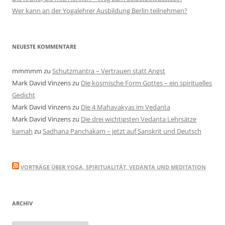
Wer kann an der Yogalehrer Ausbildung Berlin teilnehmen?
NEUESTE KOMMENTARE
mmmmm
zu
Schutzmantra – Vertrauen statt Angst
Mark David Vinzens
zu
Die kosmische Form Gottes – ein spirituelles
Gedicht
Mark David Vinzens
zu
Die 4 Mahavakyas im Vedanta
Mark David Vinzens
zu
Die drei wichtigsten Vedanta Lehrsätze
kamah
zu
Sadhana Panchakam – jetzt auf Sanskrit und Deutsch
VORTRÄGE ÜBER YOGA, SPIRITUALITÄT, VEDANTA UND MEDITATION
ARCHIV
Archiv