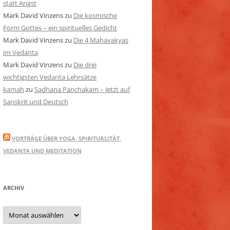
statt Angst
Mark David Vinzens
zu
Die kosmische
Form Gottes – ein spirituelles Gedicht
Mark David Vinzens
zu
Die 4 Mahavakyas
im Vedanta
Mark David Vinzens
zu
Die drei
wichtigsten Vedanta Lehrsätze
kamah
zu
Sadhana Panchakam – jetzt auf
Sanskrit und Deutsch
VORTRÄGE ÜBER YOGA, SPIRITUALITÄT,
VEDANTA UND MEDITATION
ARCHIV
Archiv