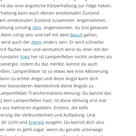
ird das eine ängstliche Körperhaltung zur Folge haben.
rhaltung kann auch deinen emotionalen Zustand
 dem emotionalen Zustand zusammen. Angenommen,
 Atmung unruhig
Sein
. Angenommen, du bist gelassen
 Atem ruhig sein und tief mit dem
Bauch
gehen.
n wird auch der
Atem
anders sein. Er wird schneller
 wird flacher sein und vermutlich wirst du eher mit der
 Kundalini
Yoga
her ist Lampenfieber nichts anderes als
nsenergie. Indem du das merkst, kannst du auch
en. Lampenfieber ist so etwas wie eine Aktivierung.
 dann zu echter Angst und diese Angst kann dich
einer besonderen Atemtechnik deine Ängste zu
 Lampenfieber-Transformations-Atmung. Du kannst das
zt
kein Lampenfieber hast, ist diese Atmung erst mal
ch aus mehreren Aspekten. Erstens, die tiefe
sierung der Verbundenheit und Aufladung. Und
n dir Licht und
Energie
ausgeht. Du kannst dich also
llen oder es geht sogar, wenn du gerade unterwegs