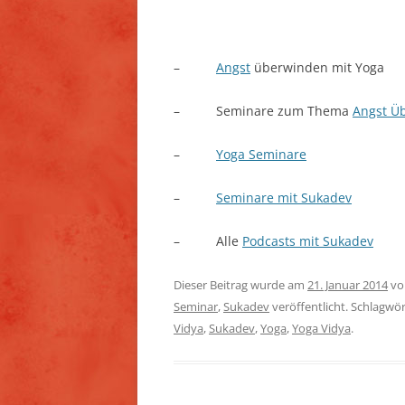
–
Angst
überwinden mit Yoga
– Seminare zum Thema
Angst Ü
–
Yoga Seminare
–
Seminare mit Sukadev
– Alle
Podcasts mit Sukadev
Dieser Beitrag wurde am
21. Januar 2014
v
Seminar
,
Sukadev
veröffentlicht. Schlagwör
Vidya
,
Sukadev
,
Yoga
,
Yoga Vidya
.