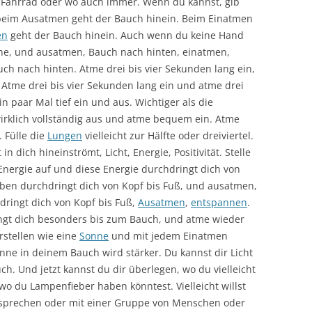
er Fahrrad oder wo auch immer. Wenn du kannst, gib
beim Ausatmen geht der Bauch hinein. Beim Einatmen
en
geht der Bauch hinein. Auch wenn du keine Hand
ne, und ausatmen, Bauch nach hinten, einatmen,
h nach hinten. Atme drei bis vier Sekunden lang ein,
 Atme drei bis vier Sekunden lang ein und atme drei
n paar Mal tief ein und aus. Wichtiger als die
irklich vollständig aus und atme bequem ein. Atme
 Fülle die
Lungen
vielleicht zur Hälfte oder dreiviertel.
 in dich hineinströmt, Licht, Energie, Positivität. Stelle
Energie auf und diese Energie durchdringt dich von
oben durchdringt dich von Kopf bis Fuß, und ausatmen,
dringt dich von Kopf bis Fuß,
Ausatmen
,
entspannen
.
ngt dich besonders bis zum Bauch, und atme wieder
rstellen wie eine
Sonne
und mit jedem Einatmen
nne in deinem Bauch wird stärker. Du kannst dir Licht
ch. Und jetzt kannst du dir überlegen, wo du vielleicht
wo du Lampenfieber haben könntest. Vielleicht willst
prechen oder mit einer Gruppe von Menschen oder