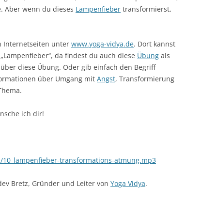
. Aber wenn du dieses
Lampenfieber
transformierst,
 Internetseiten unter
www.yoga-vidya.de
. Dort kannst
„Lampenfieber“, da findest du auch diese
Übung
als
 über diese Übung. Oder gib einfach den Begriff
nformationen über Umgang mit
Angst
, Transformierung
 Thema.
sche ich dir!
ad/10_lampenfieber-transformations-atmung.mp3
dev Bretz, Gründer und Leiter von
Yoga Vidya
.