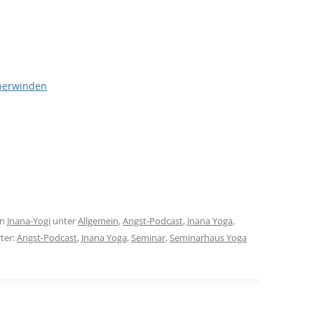
berwinden
on
Jnana-Yogi
unter
Allgemein
,
Angst-Podcast
,
Jnana Yoga
,
ter:
Angst-Podcast
,
Jnana Yoga
,
Seminar
,
Seminarhaus Yoga