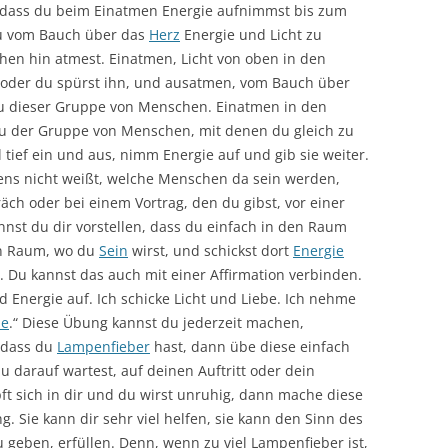
vor, dass du beim Einatmen Energie aufnimmst bis zum
 du vom Bauch über das
Herz
Energie und Licht zu
n hin atmest. Einatmen, Licht von oben in den
oder du spürst ihn, und ausatmen, vom Bauch über
u dieser Gruppe von Menschen. Einatmen in den
u der Gruppe von Menschen, mit denen du gleich zu
 tief ein und aus, nimm Energie auf und gib sie weiter.
ens nicht weißt, welche Menschen da sein werden,
ch oder bei einem Vortrag, den du gibst, vor einer
t du dir vorstellen, dass du einfach in den Raum
en Raum, wo du
Sein
wirst, und schickst dort
Energie
. Du kannst das auch mit einer Affirmation verbinden.
 Energie auf. Ich schicke Licht und Liebe. Ich nehme
be
.“ Diese Übung kannst du jederzeit machen,
 dass du
Lampenfieber
hast, dann übe diese einfach
darauf wartest, auf deinen Auftritt oder dein
t sich in dir und du wirst unruhig, dann mache diese
 Sie kann dir sehr viel helfen, sie kann den Sinn des
 geben, erfüllen. Denn, wenn zu viel Lampenfieber ist,