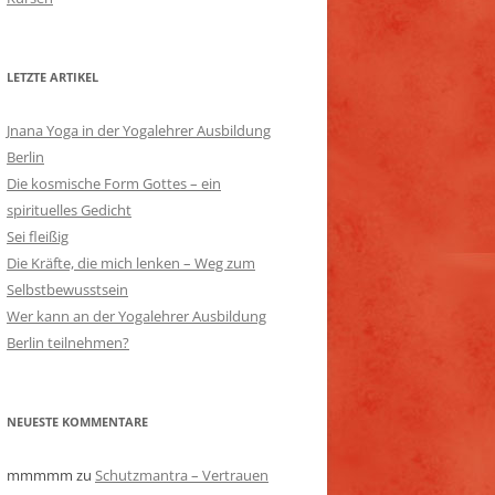
LETZTE ARTIKEL
Jnana Yoga in der Yogalehrer Ausbildung
Berlin
Die kosmische Form Gottes – ein
spirituelles Gedicht
Sei fleißig
Die Kräfte, die mich lenken – Weg zum
Selbstbewusstsein
Wer kann an der Yogalehrer Ausbildung
Berlin teilnehmen?
NEUESTE KOMMENTARE
mmmmm
zu
Schutzmantra – Vertrauen