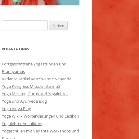
Suchen
nach:
VEDANTA LINKS
Fortgeschrittene Yogastunden und
Pranayamas
Vedanta Artikel von Swami Sivananda
Yoga Kongress Mitschnitte mp3
Yoga Meister, Gurus und Yogalehrer
Yoga und Ayurveda Blog
Yoga Vidya Blog
Yoga Wiki – Worterklärungen und Lexikon
Yogalehrer Ausbildung
Yogaschulen mit Vedanta Workshops und
Kursen