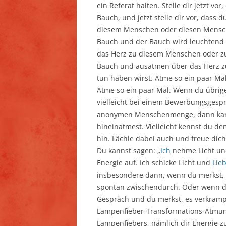
ein Referat halten. Stelle dir jetzt 
Bauch, und jetzt stelle dir vor, dass
diesem Menschen oder diesen Mensche
Bauch und der Bauch wird leuchtend 
das Herz zu diesem Menschen oder z
Bauch und ausatmen über das Herz z
tun haben wirst. Atme so ein paar Mal
Atme so ein paar Mal. Wenn du übrig
vielleicht bei einem Bewerbungsgesprä
anonymen Menschenmenge, dann kanns
hineinatmest. Vielleicht kennst du d
hin. Lächle dabei auch und freue dich
Du kannst sagen: „
Ich
nehme Licht und
Energie auf. Ich schicke Licht und
Lie
insbesondere dann, wenn du merkst,
spontan zwischendurch. Oder wenn du 
Gespräch und du merkst, es verkrampf
Lampenfieber-Transformations-Atmung.
Lampenfiebers, nämlich dir Energie zu