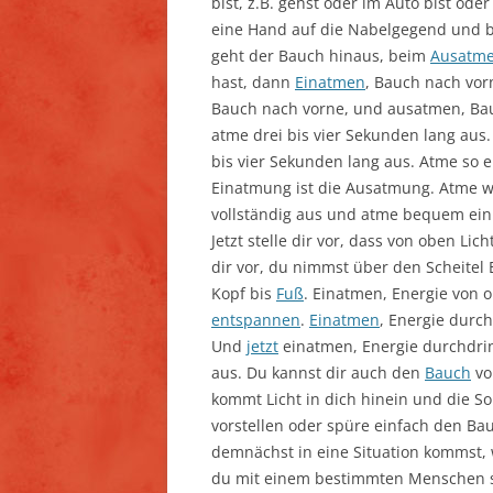
bist, z.B. gehst oder im Auto bist od
eine Hand auf die Nabelgegend und 
geht der Bauch hinaus, beim
Ausatm
hast, dann
Einatmen
, Bauch nach vor
Bauch nach vorne, und ausatmen, Bauc
atme drei bis vier Sekunden lang aus.
bis vier Sekunden lang aus. Atme so ei
Einatmung ist die Ausatmung. Atme w
vollständig aus und atme bequem ein.
Jetzt stelle dir vor, dass von oben Licht
dir vor, du nimmst über den Scheitel 
Kopf bis
Fuß
. Einatmen, Energie von 
entspannen
.
Einatmen
, Energie durch
Und
jetzt
einatmen, Energie durchdri
aus. Du kannst dir auch den
Bauch
vo
kommt Licht in dich hinein und die So
vorstellen oder spüre einfach den Bau
demnächst in eine Situation kommst, 
du mit einem bestimmten Menschen s